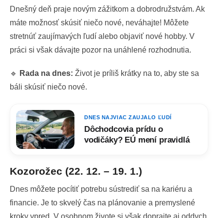
Dnešný deň praje novým zážitkom a dobrodružstvám. Ak
máte možnosť skúsiť niečo nové, neváhajte! Môžete
stretnúť zaujímavých ľudí alebo objaviť nové hobby. V
práci si však dávajte pozor na unáhlené rozhodnutia.
🔹
Rada na dnes:
Život je príliš krátky na to, aby ste sa
báli skúsiť niečo nové.
DNES NAJVIAC ZAUJALO ĽUDÍ
Dôchodcovia prídu o
vodičáky? EÚ mení pravidlá
Kozorožec (22. 12. – 19. 1.)
Dnes môžete pocítiť potrebu sústrediť sa na kariéru a
financie. Je to skvelý čas na plánovanie a premyslené
kroky vpred. V osobnom živote si však doprajte aj oddych