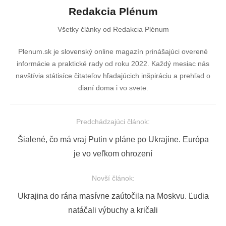
Redakcia Plénum
Všetky články od Redakcia Plénum
Plenum.sk je slovenský online magazín prinášajúci overené
informácie a praktické rady od roku 2022. Každý mesiac nás
navštívia státisíce čitateľov hľadajúcich inšpiráciu a prehľad o
dianí doma i vo svete.
Predchádzajúci článok:
Navigácia
Previous
Šialené, čo má vraj Putin v pláne po Ukrajine. Európa
v
post:
je vo veľkom ohrození
článku
Novší článok:
Next
Ukrajina do rána masívne zaútočila na Moskvu. Ľudia
post:
natáčali výbuchy a kričali