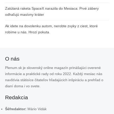
Zatúlaná raketa SpaceX narazila do Mesiaca: Prvé zábery
odhaľujú masívny kráter
Ak idete na dovolenku autom, nerobte zvyky z ciest, ktoré
robíme u nás. Hrozí pokuta
O nás
Plenum.sk je slovenský online magazín prinášajúci overené
informácie a praktické rady od roku 2022. Každý mesiac nás
navštívia státisíce čitateľov hľadajúcich inšpiráciu a prehľad o
dianí doma i vo svete.
Redakcia
Šéfredaktor:
Mário Vidák