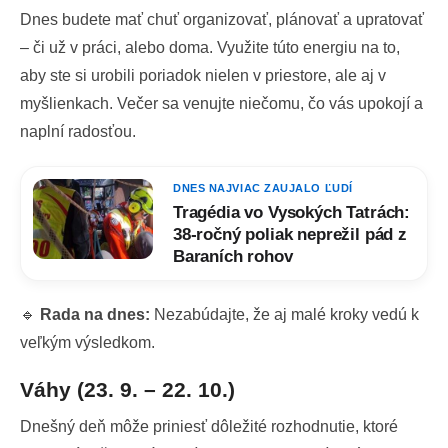
Dnes budete mať chuť organizovať, plánovať a upratovať
– či už v práci, alebo doma. Využite túto energiu na to,
aby ste si urobili poriadok nielen v priestore, ale aj v
myšlienkach. Večer sa venujte niečomu, čo vás upokojí a
naplní radosťou.
DNES NAJVIAC ZAUJALO ĽUDÍ
Tragédia vo Vysokých Tatrách:
38-ročný poliak neprežil pád z
Baraních rohov
🔹
Rada na dnes:
Nezabúdajte, že aj malé kroky vedú k
veľkým výsledkom.
Váhy (23. 9. – 22. 10.)
Dnešný deň môže priniesť dôležité rozhodnutie, ktoré