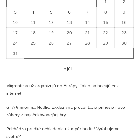
1
2
3
4
5
6
7
8
9
10
11
12
13
14
15
16
17
18
19
20
21
22
23
24
25
26
27
28
29
30
31
« júl
Migranti sa už organizujú do Európy. Takto sa hecujú cez
internet
GTA 6 mieri na Netflix: Exkluzívna prezentácia prinesie nové
zábery z najočakávanejšej hry
Prichádza prudké ochladenie už o pár hodín! Vyťahujeme
svetre?