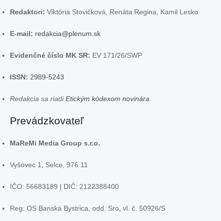
Redaktori:
Viktória Stovičková, Renáta Regina, Kamil Lesko
E-mail:
redakcia@plenum.sk
Evidenčné číslo MK SR:
EV 171/26/SWP
ISSN:
2989-5243
Redakcia sa riadi
Etickým kódexom novinára
.
Prevádzkovateľ
MaReMi Media Group s.r.o.
Vyšovec 1, Selce, 976 11
IČO: 56683189 | DIČ: 2122388400
Reg: OS Banská Bystrica, odd. Sro, vl. č. 50926/S