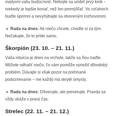
ovplyvní vašu budúcnosť. Nebojte sa urobiť prvý krok –
niekedy je lepšie konať, než len premýšľať. Vo vzťahoch
buďte úprimní a nevyhýbajte sa otvoreným rozhovorom.
🔹
Rada na dnes:
Ak niečo chcete, choďte si za tým.
Nečakajte, že to príde samo.
Škorpión (23. 10. – 21. 11.)
Vaša intuícia je dnes na vrchole, takže sa ňou riaďte.
Môžete odhaliť niečo, čo vám pomôže vyriešiť dlhodobý
problém. Dávajte si však pozor na prehnané
podozrievanie – nie každý má skryté úmysly.
🔹
Rada na dnes:
Dôverujte, ale preverujte. Pravda sa
vždy ukáže v pravý čas.
Strelec (22. 11. – 21. 12.)