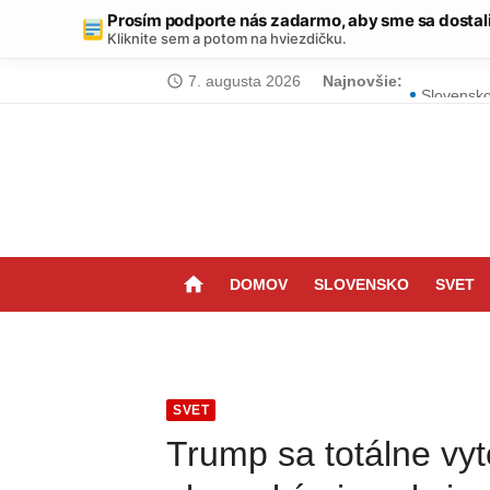
Prosím podporte nás zadarmo, aby sme sa dostal
Kliknite sem a potom na hviezdičku.
Skip
7. augusta 2026
Najnovšie:
Chcete ab
access_time
to
Slovensko
content
Položte t
Malá kúpeľ
Tornádo n
home
DOMOV
SLOVENSKO
SVET
Výbuch v 
Vyrobte s
Zabudnite
SVET
Obyčajný 
Trump sa totálne vyt
Zázrak za