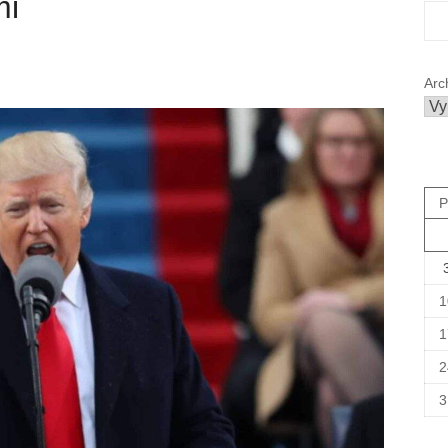
mi
Arc
P
1
1
2
3