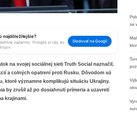
Pol
sa 
 najdôležitejšie?
Mal
Sledovať na Googli
elefóne zadarmo. Pridajte si nás do
kto
rojov.
Tor
k na svojej sociálnej sieti Truth Social naznačil,
poz
kcií a colných opatrení proti Rusku. Dôvodom sú
Výb
 ktoré významne komplikujú situáciu Ukrajiny.
otr
ia by zrušil až po dosiahnutí prímeria a uzavretí
 krajinami.
Vyr
sur