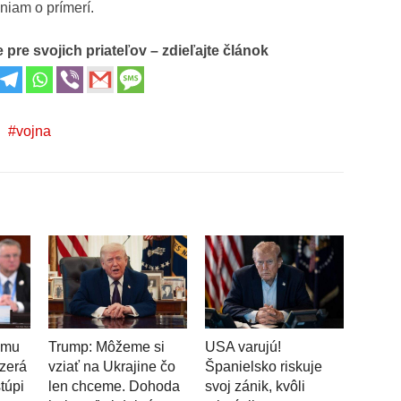
niam o prímerí.
 pre svojich priateľov – zdieľajte článok
vojna
ému
Trump: Môžeme si
USA varujú!
zerá
vziať na Ukrajine čo
Španielsko riskuje
stúpi
len chceme. Dohoda
svoj zánik, kvôli