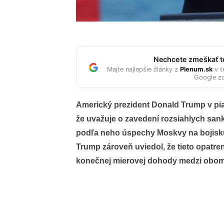
Nechcete zmeškať to
Majte najlepšie články z
Plenum.sk
v t
Google zd
Americký prezident Donald Trump v piato
že uvažuje o zavedení rozsiahlych san
podľa neho úspechy Moskvy na bojisku,
Trump zároveň uviedol, že tieto opatren
konečnej mierovej dohody medzi oboma