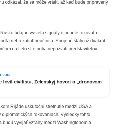
mu odkázal, že sa môže vrátiť, až keď bude pripravený
 Rusko údajne vysiela signály o ochote rokovať o
 podľa neho zatiaľ neučinila. Spojené štáty už dvakrát
ičom na tieto stretnutia nepozvali predstaviteľov
O ĽUDÍ
 lovil civilistu, Zelenskyj hovorí o „dronovom
kom Rijáde uskutoční stretnutie medzi USA a
v diplomatických rokovaniach. Výsledky tohto
sa budú vyvíjať vzťahy medzi Washingtonom a