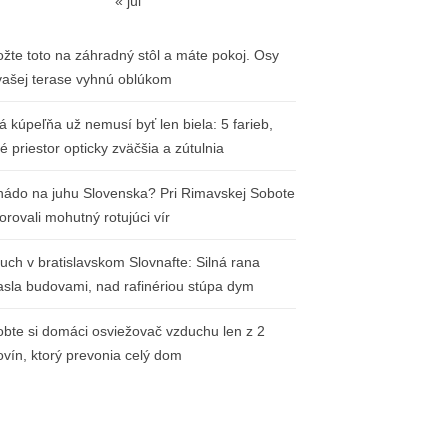
« júl
ožte toto na záhradný stôl a máte pokoj. Osy
vašej terase vyhnú oblúkom
á kúpeľňa už nemusí byť len biela: 5 farieb,
ré priestor opticky zväčšia a zútulnia
nádo na juhu Slovenska? Pri Rimavskej Sobote
orovali mohutný rotujúci vír
uch v bratislavskom Slovnafte: Silná rana
iasla budovami, nad rafinériou stúpa dym
obte si domáci osviežovač vzduchu len z 2
ovín, ktorý prevonia celý dom