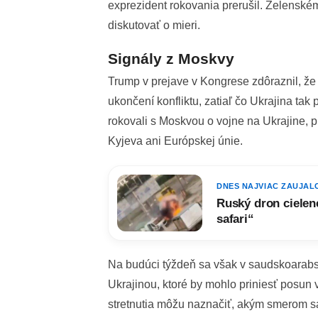
exprezident rokovania prerušil. Zelenské
diskutovať o mieri.
Signály z Moskvy
Trump v prejave v Kongrese zdôraznil, že
ukončení konfliktu, zatiaľ čo Ukrajina tak
rokovali s Moskvou o vojne na Ukrajine, pr
Kyjeva ani Európskej únie.
DNES NAJVIAC ZAUJAL
Ruský dron cielene
safari“
Na budúci týždeň sa však v saudskoarabs
Ukrajinou, ktoré by mohlo priniesť posun 
stretnutia môžu naznačiť, akým smerom 