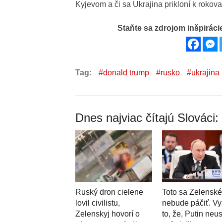
Kyjevom a či sa Ukrajina prikloní k rokova
Staňte sa zdrojom inšpirácie
Tag:
donald trump
rusko
ukrajina
Dnes najviac čítajú Slováci:
Ruský dron cielene
Toto sa Zelensk
lovil civilistu,
nebude páčiť. Vy
Zelenskyj hovorí o
to, že, Putin neu