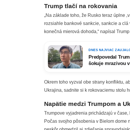
Trump tlačí na rokovania
„Na základe toho, že Rusko teraz úplne ‚
rozsiahle bankové sankcie, sankcie a cl
konečná mierová dohoda,“ napísal Trump 
DNES NAJVIAC ZAUJAL
Predpovedal Trump
šokuje mrazivou v
Okrem toho vyzval obe strany konfliktu, a
Ukrajina, sadnite si k rokovaciemu stolu 
Napätie medzi Trumpom a Uk
Trumpove vyjadrenia prichádzajú v čase, k
Počas svojho pôsobenia v Bielom dome na
neskôr obmedzil aj zdieľanie spravodajsk