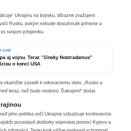
válcuje‘ Ukrajinu na bojisku, dôrazne zvažujem
á voči Rusku, pokým nebude dosiahnuté prímerie a
vo svojom príspevku.
O ĽUDÍ
a aj vojnu. Teraz "čínsky Nostradamus"
íziou o konci USA
by okamžite zasadli k rokovaciemu stolu. „Rusko a
hneď teraz, než bude neskoro. Ďakujem!“ dodal.
rajinou
eď jeho politika voči Ukrajine vzbudzuje kontroverzie.
jskôr pozastavil dodávky vojenskej pomoci Kyjevu a
ých informácií. Tento krok vážne ovplyvnil schopnosť