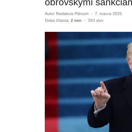
obrovskými sankcia
Autor
Redakcia Plénum
Publikované
7. marca 2025
dňa
Doba čítania:
2 min
-
393
slov