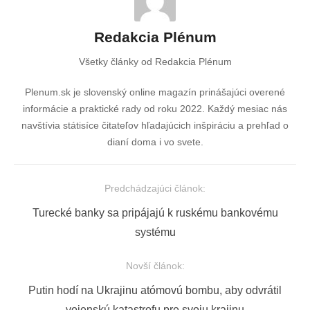
Redakcia Plénum
Všetky články od Redakcia Plénum
Plenum.sk je slovenský online magazín prinášajúci overené
informácie a praktické rady od roku 2022. Každý mesiac nás
navštívia státisíce čitateľov hľadajúcich inšpiráciu a prehľad o
dianí doma i vo svete.
Predchádzajúci článok:
Navigácia
Previous
Turecké banky sa pripájajú k ruskému bankovému
v
post:
systému
článku
Novší článok:
Next
Putin hodí na Ukrajinu atómovú bombu, aby odvrátil
post:
vojenskú katastrofu pre svoju krajinu