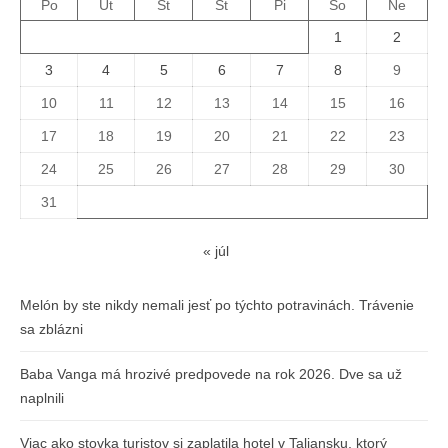
Po
Ut
St
Št
Pi
So
Ne
1
2
3
4
5
6
7
8
9
10
11
12
13
14
15
16
17
18
19
20
21
22
23
24
25
26
27
28
29
30
31
« júl
Melón by ste nikdy nemali jesť po týchto potravinách. Trávenie
sa zblázni
Baba Vanga má hrozivé predpovede na rok 2026. Dve sa už
naplnili
Viac ako stovka turistov si zaplatila hotel v Taliansku, ktorý