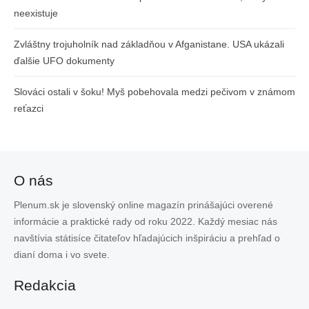
neexistuje
Zvláštny trojuholník nad základňou v Afganistane. USA ukázali
ďalšie UFO dokumenty
Slováci ostali v šoku! Myš pobehovala medzi pečivom v známom
reťazci
O nás
Plenum.sk je slovenský online magazín prinášajúci overené
informácie a praktické rady od roku 2022. Každý mesiac nás
navštívia státisíce čitateľov hľadajúcich inšpiráciu a prehľad o
dianí doma i vo svete.
Redakcia