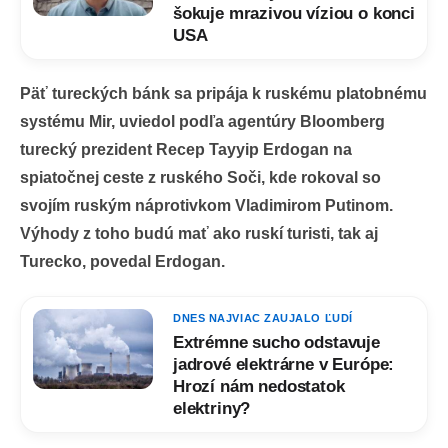
šokuje mrazivou víziou o konci
USA
Päť tureckých bánk sa pripája k ruskému platobnému
systému Mir, uviedol podľa agentúry Bloomberg
turecký prezident Recep Tayyip Erdogan na
spiatočnej ceste z ruského Soči, kde rokoval so
svojím ruským náprotivkom Vladimirom Putinom.
Výhody z toho budú mať ako ruskí turisti, tak aj
Turecko, povedal Erdogan.
DNES NAJVIAC ZAUJALO ĽUDÍ
Extrémne sucho odstavuje
jadrové elektrárne v Európe:
Hrozí nám nedostatok
elektriny?