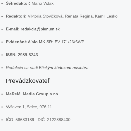
Šéfredaktor:
Mário Vidák
Redaktori:
Viktória Stovičková, Renáta Regina, Kamil Lesko
E-mail:
redakcia@plenum.sk
Evidenčné číslo MK SR:
EV 171/26/SWP
ISSN:
2989-5243
Redakcia sa riadi
Etickým kódexom novinára
.
Prevádzkovateľ
MaReMi Media Group s.r.o.
Vyšovec 1, Selce, 976 11
IČO: 56683189 | DIČ: 2122388400