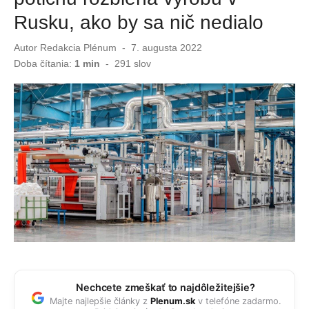
Rusku, ako by sa nič nedialo
USA vedia, kedy môže Putin zaútočiť na NATO. Rakety pôjdu na Slovensko?
Autor
Redakcia Plénum
Publikované
7. augusta 2022
Položte toto na záhradný stôl a máte pokoj. Osy sa vašej terase vyhnú oblúkom
dňa
Doba čítania:
1 min
-
291
slov
Nechcete zmeškať to najdôležitejšie?
Majte najlepšie články z
Plenum.sk
v telefóne zadarmo.