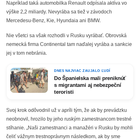
Napríklad taká automobilka Renault odpísala aktíva vo
výške 2,2 miliardy. Nevyrába sa tiež v závodoch
Mercedesu-Benz, Kie, Hyundaia ani BMW.
Nie všetci sa však rozhodli v Rusku vyrábať. Obrovská
nemecká firma Continental tam naďalej vyrába a sankcie
jej v tom nebránia.
DNES NAJVIAC ZAUJALO ĽUDÍ
Do Španielska mali preniknúť
s migrantami aj nebezpeční
teroristi
Svoj krok odôvodnil už v apríli tým, že ak by prevádzku
neobnovil, hrozilo by jeho ruským zamestnancom trestné
stíhanie. „Naši zamestnanci a manažéri v Rusku by mohli
čeliť vážnym trestnoprávnym následkom, ak by sme