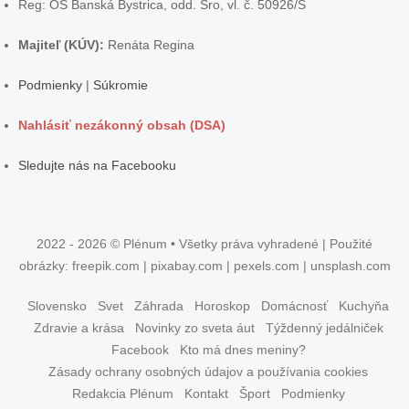
Reg: OS Banská Bystrica, odd. Sro, vl. č. 50926/S
Majiteľ (KÚV):
Renáta Regina
Podmienky
|
Súkromie
Nahlásiť nezákonný obsah (DSA)
Sledujte nás na Facebooku
2022 - 2026 © Plénum • Všetky práva vyhradené | Použité
obrázky: freepik.com | pixabay.com | pexels.com | unsplash.com
Slovensko
Svet
Záhrada
Horoskop
Domácnosť
Kuchyňa
Zdravie a krása
Novinky zo sveta áut
Týždenný jedálniček
Facebook
Kto má dnes meniny?
Zásady ochrany osobných údajov a používania cookies
Redakcia Plénum
Kontakt
Šport
Podmienky