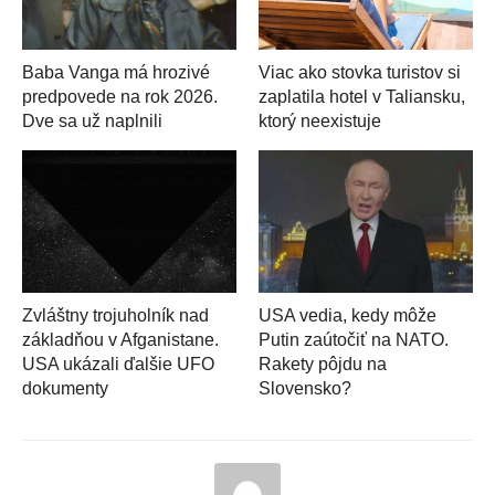
Baba Vanga má hrozivé
Viac ako stovka turistov si
predpovede na rok 2026.
zaplatila hotel v Taliansku,
Dve sa už naplnili
ktorý neexistuje
Zvláštny trojuholník nad
USA vedia, kedy môže
základňou v Afganistane.
Putin zaútočiť na NATO.
USA ukázali ďalšie UFO
Rakety pôjdu na
dokumenty
Slovensko?