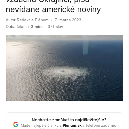
nevídane americké noviny
Viac ako stovka turistov si zaplatila hotel v Taliansku, ktorý neexistuje
Autor
Redakcia Plénum
Publikované
7. marca 2023
Zvláštny trojuholník nad základňou v Afganistane. USA ukázali ďalšie UFO dokumenty
dňa
Doba čítania:
2 min
-
371
slov
Nechcete zmeškať to najdôležitejšie?
Majte najlepšie články z
Plenum.sk
v telefóne zadarmo.