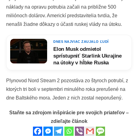
náklady na opravu potrubia začali na približne 500
miliónoch dolárov. Americkí predstavitelia tvrdia, že
nenašli žiadne dôkazy o účasti ruskej vlády na útoku.
DNES NAJVIAC ZAUJALO ĽUDÍ
Elon Musk odmietol
sprístupniť Starlink Ukrajine
na útoky v hĺbke Ruska
Plynovod Nord Stream 2 pozostáva zo štyroch potrubí, z
ktorých tri boli v septembri minulého roka prerušené na
dne Baltského mora. Jeden z nich zostal neporušený.
Staňte sa zdrojom inšpirácie pre svojich priateľov –
zdieľajte článok