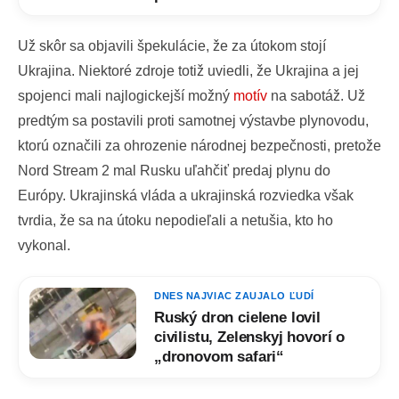
Už skôr sa objavili špekulácie, že za útokom stojí
Ukrajina. Niektoré zdroje totiž uviedli, že Ukrajina a jej
spojenci mali najlogickejší možný
motív
na sabotáž. Už
predtým sa postavili proti samotnej výstavbe plynovodu,
ktorú označili za ohrozenie národnej bezpečnosti, pretože
Nord Stream 2 mal Rusku uľahčiť predaj plynu do
Európy. Ukrajinská vláda a ukrajinská rozviedka však
tvrdia, že sa na útoku nepodieľali a netušia, kto ho
vykonal.
DNES NAJVIAC ZAUJALO ĽUDÍ
Ruský dron cielene lovil
civilistu, Zelenskyj hovorí o
„dronovom safari“