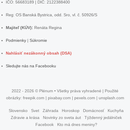
IČO: 56683189 | DIČ: 2122388400
Reg: OS Banská Bystrica, odd. Sro, vl. č. 50926/S
Majiteľ (KÚV):
Renáta Regina
Podmienky
|
Súkromie
Nahlásiť nezákonný obsah (DSA)
Sledujte nás na Facebooku
2022 - 2026 © Plénum • Všetky práva vyhradené | Použité
obrázky: freepik.com | pixabay.com | pexels.com | unsplash.com
Slovensko
Svet
Záhrada
Horoskop
Domácnosť
Kuchyňa
Zdravie a krása
Novinky zo sveta áut
Týždenný jedálniček
Facebook
Kto má dnes meniny?