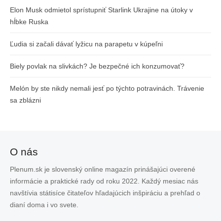
Elon Musk odmietol sprístupniť Starlink Ukrajine na útoky v
hĺbke Ruska
Ľudia si začali dávať lyžicu na parapetu v kúpeľni
Biely povlak na slivkách? Je bezpečné ich konzumovať?
Melón by ste nikdy nemali jesť po týchto potravinách. Trávenie
sa zblázni
O nás
Plenum.sk je slovenský online magazín prinášajúci overené
informácie a praktické rady od roku 2022. Každý mesiac nás
navštívia státisíce čitateľov hľadajúcich inšpiráciu a prehľad o
dianí doma i vo svete.