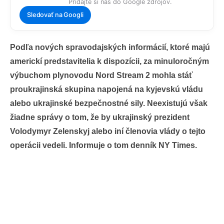
Pridajte si nás do Google zdrojov.
Sledovať na Googli
Podľa nových spravodajských informácií, ktoré majú
americkí predstavitelia k dispozícii, za minuloročným
výbuchom plynovodu Nord Stream 2 mohla stáť
proukrajinská skupina napojená na kyjevskú vládu
alebo ukrajinské bezpečnostné sily. Neexistujú však
žiadne správy o tom, že by ukrajinský prezident
Volodymyr Zelenskyj alebo iní členovia vlády o tejto
operácii vedeli. Informuje o tom denník NY Times.