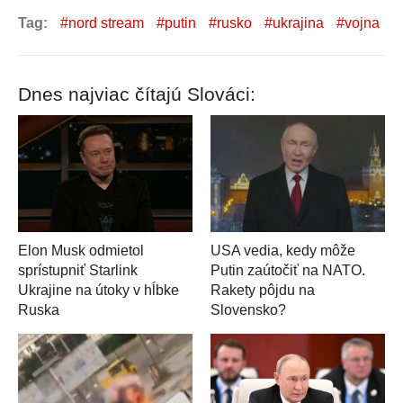
Tag:
nord stream
putin
rusko
ukrajina
vojna
Dnes najviac čítajú Slováci:
Elon Musk odmietol
USA vedia, kedy môže
sprístupniť Starlink
Putin zaútočiť na NATO.
Ukrajine na útoky v hĺbke
Rakety pôjdu na
Ruska
Slovensko?