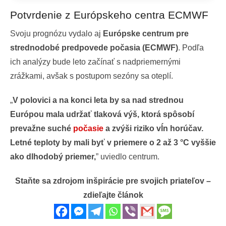
Potvrdenie z Európskeho centra ECMWF
Svoju prognózu vydalo aj
Európske centrum pre
strednodobé predpovede počasia (ECMWF)
. Podľa
ich analýzy bude leto začínať s nadpriemernými
zrážkami, avšak s postupom sezóny sa oteplí.
„
V
polovici a na konci leta by sa nad strednou
Európou mala udržať tlaková výš, ktorá spôsobí
prevažne suché
počasie
a zvýši riziko vĺn horúčav.
Letné teploty by mali byť v priemere o 2 až 3 °C vyššie
ako dlhodobý priemer,
” uviedlo centrum.
Staňte sa zdrojom inšpirácie pre svojich priateľov –
zdieľajte článok