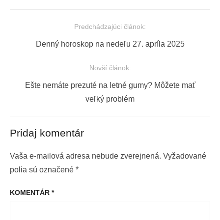
Predchádzajúci článok:
Navigácia
Previous
Denný horoskop na nedeľu 27. apríla 2025
v
post:
článku
Novší článok:
Next
Ešte nemáte prezuté na letné gumy? Môžete mať
post:
veľký problém
Pridaj komentár
Vaša e-mailová adresa nebude zverejnená.
Vyžadované
polia sú označené
*
KOMENTÁR
*