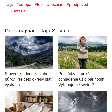
Tag:
europa
leto
počasie
predpoveď
slovesnko
Dnes najviac čítajú Slováci:
Slovensko dnes zasiahnu
Prichádza prudké
búrky. Pre tieto okresy platí
ochladenie už o pár hodín!
výstraha
Vyťahujeme svetre?