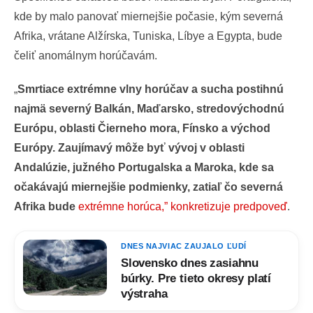
kde by malo panovať miernejšie počasie, kým severná
Afrika, vrátane Alžírska, Tuniska, Líbye a Egypta, bude
čeliť anomálnym horúčavám.
„
Smrtiace
extrémne vlny horúčav a sucha postihnú
najmä severný Balkán, Maďarsko, stredovýchodnú
Európu, oblasti Čierneho mora, Fínsko a východ
Európy. Zaujímavý môže byť vývoj v oblasti
Andalúzie, južného Portugalska a Maroka, kde sa
očakávajú miernejšie podmienky, zatiaľ čo severná
Afrika bude
extrémne horúca,” konkretizuje predpoveď
.
DNES NAJVIAC ZAUJALO ĽUDÍ
Slovensko dnes zasiahnu
búrky. Pre tieto okresy platí
výstraha