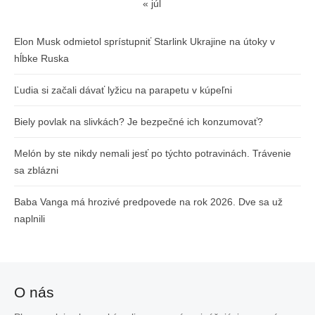
« júl
Elon Musk odmietol sprístupniť Starlink Ukrajine na útoky v
hĺbke Ruska
Ľudia si začali dávať lyžicu na parapetu v kúpeľni
Biely povlak na slivkách? Je bezpečné ich konzumovať?
Melón by ste nikdy nemali jesť po týchto potravinách. Trávenie
sa zblázni
Baba Vanga má hrozivé predpovede na rok 2026. Dve sa už
naplnili
O nás