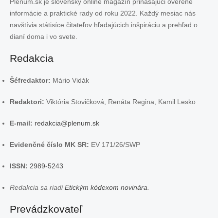
Plenum.sk je slovenský online magazín prinášajúci overené
informácie a praktické rady od roku 2022. Každý mesiac nás
navštívia státisíce čitateľov hľadajúcich inšpiráciu a prehľad o
dianí doma i vo svete.
Redakcia
Šéfredaktor:
Mário Vidák
Redaktori:
Viktória Stovičková, Renáta Regina, Kamil Lesko
E-mail:
redakcia@plenum.sk
Evidenčné číslo MK SR:
EV 171/26/SWP
ISSN:
2989-5243
Redakcia sa riadi
Etickým kódexom novinára
.
Prevádzkovateľ