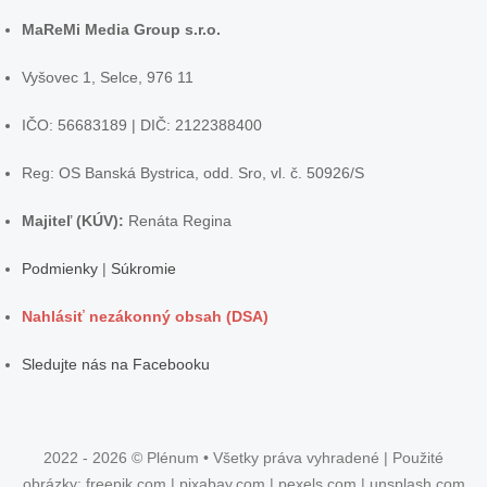
MaReMi Media Group s.r.o.
Vyšovec 1, Selce, 976 11
IČO: 56683189 | DIČ: 2122388400
Reg: OS Banská Bystrica, odd. Sro, vl. č. 50926/S
Majiteľ (KÚV):
Renáta Regina
Podmienky
|
Súkromie
Nahlásiť nezákonný obsah (DSA)
Sledujte nás na Facebooku
2022 - 2026 © Plénum • Všetky práva vyhradené | Použité
obrázky: freepik.com | pixabay.com | pexels.com | unsplash.com