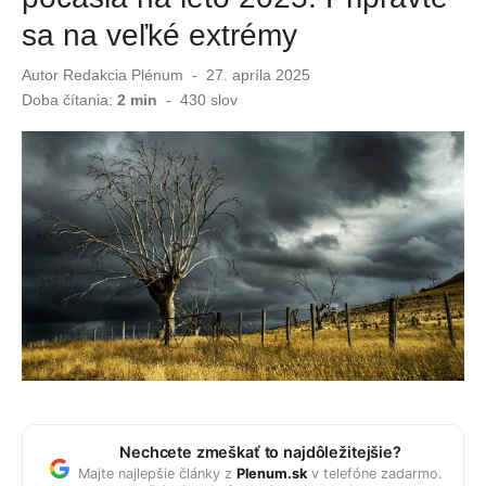
sa na veľké extrémy
Zvláštny trojuholník nad základňou v Afganistane. USA ukázali ďalšie UFO dokumenty
Autor
Redakcia Plénum
Publikované
27. apríla 2025
Slováci ostali v šoku! Myš pobehovala medzi pečivom v známom reťazci
dňa
Doba čítania:
2 min
-
430
slov
Nechcete zmeškať to najdôležitejšie?
Majte najlepšie články z
Plenum.sk
v telefóne zadarmo.