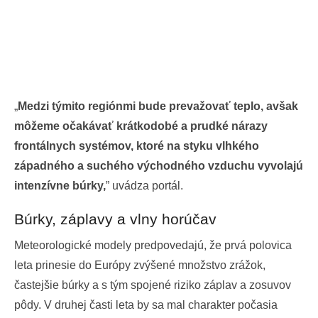
„
Medzi týmito regiónmi bude prevažovať teplo, avšak
môžeme očakávať krátkodobé a prudké nárazy
frontálnych systémov, ktoré na styku vlhkého
západného a suchého východného vzduchu vyvolajú
intenzívne búrky,
” uvádza portál.
Búrky, záplavy a vlny horúčav
Meteorologické modely predpovedajú, že prvá polovica
leta prinesie do Európy zvýšené množstvo zrážok,
častejšie búrky a s tým spojené riziko záplav a zosuvov
pôdy. V druhej časti leta by sa mal charakter počasia