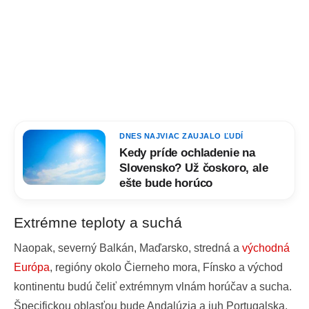
DNES NAJVIAC ZAUJALO ĽUDÍ
Kedy príde ochladenie na
Slovensko? Už čoskoro, ale
ešte bude horúco
Extrémne teploty a suchá
Naopak, severný Balkán, Maďarsko, stredná a
východná
Európa
, regióny okolo Čierneho mora, Fínsko a východ
kontinentu budú čeliť extrémnym vlnám horúčav a sucha.
Špecifickou oblasťou bude Andalúzia a juh Portugalska,