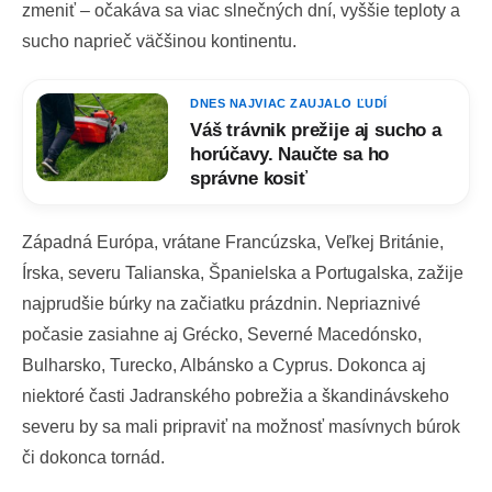
zmeniť – očakáva sa viac slnečných dní, vyššie teploty a
sucho naprieč väčšinou kontinentu.
DNES NAJVIAC ZAUJALO ĽUDÍ
Váš trávnik prežije aj sucho a
horúčavy. Naučte sa ho
správne kosiť
Západná Európa, vrátane Francúzska, Veľkej Británie,
Írska, severu Talianska, Španielska a Portugalska, zažije
najprudšie búrky na začiatku prázdnin. Nepriaznivé
počasie zasiahne aj Grécko, Severné Macedónsko,
Bulharsko, Turecko, Albánsko a Cyprus. Dokonca aj
niektoré časti Jadranského pobrežia a škandinávskeho
severu by sa mali pripraviť na možnosť masívnych búrok
či dokonca tornád.