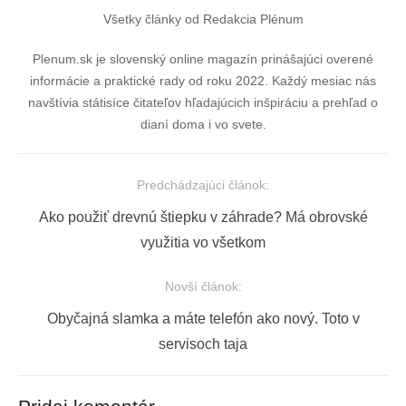
Všetky články od Redakcia Plénum
Plenum.sk je slovenský online magazín prinášajúci overené
informácie a praktické rady od roku 2022. Každý mesiac nás
navštívia státisíce čitateľov hľadajúcich inšpiráciu a prehľad o
dianí doma i vo svete.
Predchádzajúci článok:
Navigácia
Previous
Ako použiť drevnú štiepku v záhrade? Má obrovské
v
post:
využitia vo všetkom
článku
Novší článok:
Next
Obyčajná slamka a máte telefón ako nový. Toto v
post:
servisoch taja