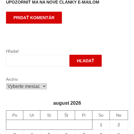
UPOZORNIŤ MA NA NOVÉ ČLÁNKY E-MAILOM
Hľadať
HĽADAŤ
Archív
august 2026
Po
Ut
St
Št
Pi
So
Ne
1
2