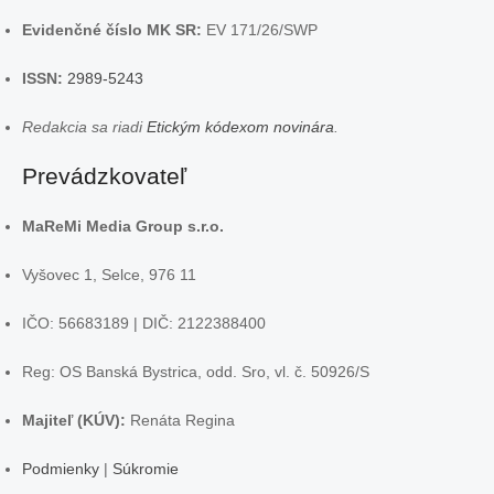
Evidenčné číslo MK SR:
EV 171/26/SWP
ISSN:
2989-5243
Redakcia sa riadi
Etickým kódexom novinára
.
Prevádzkovateľ
MaReMi Media Group s.r.o.
Vyšovec 1, Selce, 976 11
IČO: 56683189 | DIČ: 2122388400
Reg: OS Banská Bystrica, odd. Sro, vl. č. 50926/S
Majiteľ (KÚV):
Renáta Regina
Podmienky
|
Súkromie