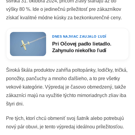
štvrtka 31. októbra 2024, pričom zľavy siahajú až do
výšky 80 %. Ide o jedinečnú príležitosť pre zákazníkov
získať kvalitné módne kúsky za bezkonkurenčné ceny.
DNES NAJVIAC ZAUJALO ĽUDÍ
Pri Očovej padlo lietadlo.
Zahynulo niekoľko ľudí
Široká škála produktov zahŕňa poltopánky, lodičky, tričká,
ponožky, pančuchy a mnoho ďalšieho, a to pre všetky
vekové kategórie. Výpredaj je časovo obmedzený, takže
zákazníci majú na využitie týchto mimoriadnych zliav iba
štyri dni.
Pre tých, ktorí chcú obmeniť svoj šatník alebo potrebujú
nový pár obuvi, je tento výpredaj ideálnou príležitosťou.