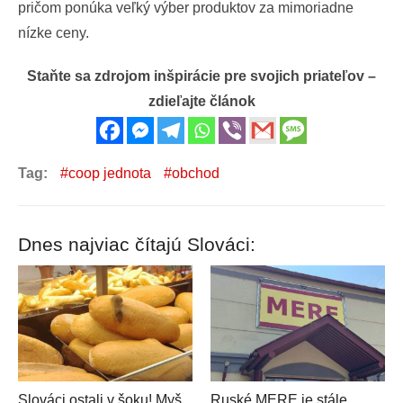
pričom ponúka veľký výber produktov za mimoriadne
nízke ceny.
Staňte sa zdrojom inšpirácie pre svojich priateľov –
zdieľajte článok
Tag:
coop jednota
obchod
Dnes najviac čítajú Slováci:
Slováci ostali v šoku! Myš
Ruské MERE je stále