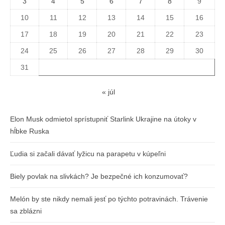
3
4
5
6
7
8
9
10
11
12
13
14
15
16
17
18
19
20
21
22
23
24
25
26
27
28
29
30
31
« júl
Elon Musk odmietol sprístupniť Starlink Ukrajine na útoky v
hĺbke Ruska
Ľudia si začali dávať lyžicu na parapetu v kúpeľni
Biely povlak na slivkách? Je bezpečné ich konzumovať?
Melón by ste nikdy nemali jesť po týchto potravinách. Trávenie
sa zblázni