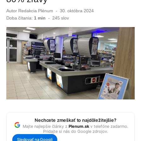
Autor
Redakcia Plénum
Publikované
30. októbra 2024
Zvláštny trojuholník nad základňou v Afganistane. USA ukázali ďalšie UFO dokumenty
dňa
Doba čítania:
1 min
-
245
slov
Slováci ostali v šoku! Myš pobehovala medzi pečivom v známom reťazci
Nechcete zmeškať to najdôležitejšie?
Majte najlepšie články z
Plenum.sk
v telefóne zadarmo.
Pridajte si nás do Google zdrojov.
Sledovať na Googli