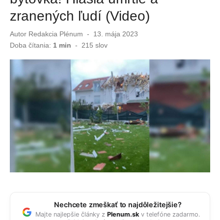
zranených ľudí (Video)
Zvláštny trojuholník nad základňou v Afganistane. USA ukázali ďalšie UFO dokumenty
Autor
Redakcia Plénum
Publikované
13. mája 2023
Slováci ostali v šoku! Myš pobehovala medzi pečivom v známom reťazci
dňa
Doba čítania:
1 min
-
215
slov
Nechcete zmeškať to najdôležitejšie?
Majte najlepšie články z
Plenum.sk
v telefóne zadarmo.