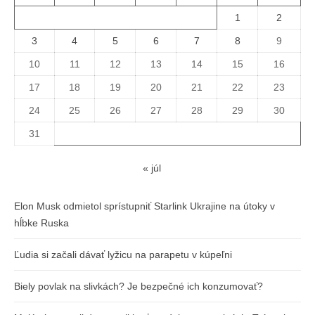
1
2
3
4
5
6
7
8
9
10
11
12
13
14
15
16
17
18
19
20
21
22
23
24
25
26
27
28
29
30
31
« júl
Elon Musk odmietol sprístupniť Starlink Ukrajine na útoky v
hĺbke Ruska
Ľudia si začali dávať lyžicu na parapetu v kúpeľni
Biely povlak na slivkách? Je bezpečné ich konzumovať?