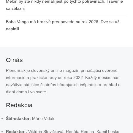
Melón by ste nikdy nemali jesť po týchto potravinách. Trávenie
sa zblázni
Baba Vanga má hrozivé predpovede na rok 2026. Dve sa už
naplnili
O nás
Plenum.sk je slovenský online magazín prinášajúci overené
informácie a praktické rady od roku 2022. Každý mesiac nás
navštívia státisíce čitateľov hľadajúcich inšpiráciu a prehľad o
dianí doma i vo svete.
Redakcia
Šéfredaktor:
Mário Vidák
Redaktori:
Viktória Stovičková, Renáta Regina, Kamil Lesko