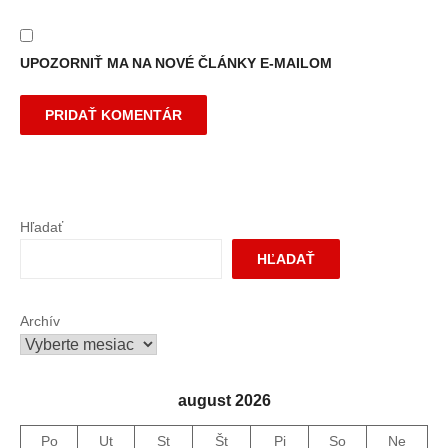
UPOZORNIŤ MA NA NOVÉ ČLÁNKY E-MAILOM
Hľadať
HĽADAŤ
Archív
august 2026
Po
Ut
St
Št
Pi
So
Ne