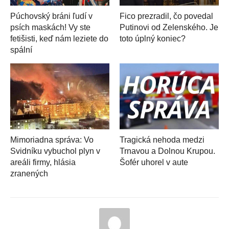
Púchovský bráni ľudí v
Fico prezradil, čo povedal
psích maskách! Vy ste
Putinovi od Zelenského. Je
fetišisti, keď nám leziete do
toto úplný koniec?
spální
Mimoriadna správa: Vo
Tragická nehoda medzi
Svidníku vybuchol plyn v
Trnavou a Dolnou Krupou.
areáli firmy, hlásia
Šofér uhorel v aute
zranených