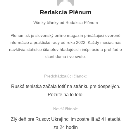
Redakcia Plénum
Všetky články od Redakcia Plénum
Plenum.sk je slovenský online magazín prinášajúci overené
informácie a praktické rady od roku 2022. Každý mesiac nás
navštívia státisíce čitateľov hľadajúcich inšpiráciu a prehľad o
dianí doma i vo svete.
Predchádzajúci článok:
Navigácia
Previous
Ruská tenistka začala fotiť na stránku pre dospelých.
v
post:
Pozrite na to telo!
článku
Novší článok:
Next
Zlý deň pre Rusov: Ukrajinci im zostrelili až 4 lietadlá
post:
za 24 hodín