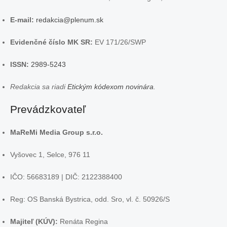
E-mail:
redakcia@plenum.sk
Evidenčné číslo MK SR:
EV 171/26/SWP
ISSN:
2989-5243
Redakcia sa riadi
Etickým kódexom novinára
.
Prevádzkovateľ
MaReMi Media Group s.r.o.
Vyšovec 1, Selce, 976 11
IČO: 56683189 | DIČ: 2122388400
Reg: OS Banská Bystrica, odd. Sro, vl. č. 50926/S
Majiteľ (KÚV):
Renáta Regina