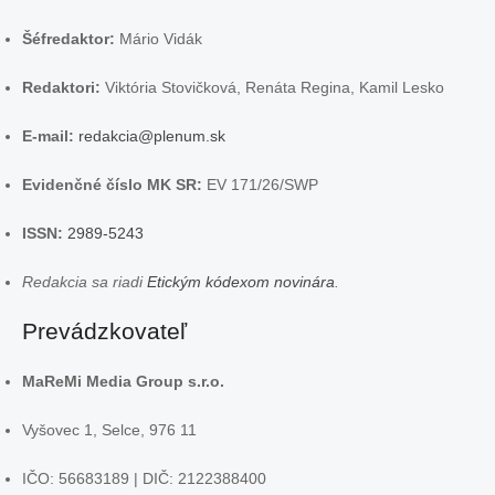
Šéfredaktor:
Mário Vidák
Redaktori:
Viktória Stovičková, Renáta Regina, Kamil Lesko
E-mail:
redakcia@plenum.sk
Evidenčné číslo MK SR:
EV 171/26/SWP
ISSN:
2989-5243
Redakcia sa riadi
Etickým kódexom novinára
.
Prevádzkovateľ
MaReMi Media Group s.r.o.
Vyšovec 1, Selce, 976 11
IČO: 56683189 | DIČ: 2122388400