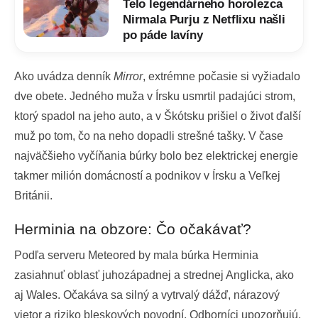
Telo legendárneho horolezca
Nirmala Purju z Netflixu našli
po páde lavíny
Ako uvádza denník
Mirror
, extrémne počasie si vyžiadalo
dve obete. Jedného muža v Írsku usmrtil padajúci strom,
ktorý spadol na jeho auto, a v Škótsku prišiel o život ďalší
muž po tom, čo na neho dopadli strešné tašky. V čase
najväčšieho vyčíňania búrky bolo bez elektrickej energie
takmer milión domácností a podnikov v Írsku a Veľkej
Británii.
Herminia na obzore: Čo očakávať?
Podľa serveru Meteored by mala búrka Herminia
zasiahnuť oblasť juhozápadnej a strednej Anglicka, ako
aj Wales. Očakáva sa silný a vytrvalý dážď, nárazový
vietor a riziko bleskových povodní. Odborníci upozorňujú,