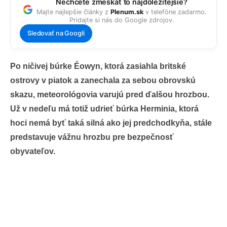
Nechcete zmeškať to najdôležitejšie?
Majte najlepšie články z
Plenum.sk
v telefóne zadarmo.
Pridajte si nás do Google zdrojov.
Sledovať na Googli
Po ničivej búrke Éowyn, ktorá zasiahla britské
ostrovy v piatok a zanechala za sebou obrovskú
skazu, meteorológovia varujú pred ďalšou hrozbou.
Už v nedeľu má totiž udrieť búrka Herminia, ktorá
hoci nemá byť taká silná ako jej predchodkyňa, stále
predstavuje vážnu hrozbu pre bezpečnosť
obyvateľov.