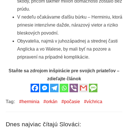
škody, pričom takmer milión domácností zostalo bez
prúdu.
V nedeľu očakávame ďalšiu búrku – Herminiu, ktorá
prinesie intenzívne dažde, nárazový vietor a riziko
bleskových povodní.
Obyvatelia, najmä v juhozápadnej a strednej časti
Anglicka a vo Walese, by mali byť na pozore a
pripravení na prípadné komplikácie.
Staňte sa zdrojom inšpirácie pre svojich priateľov –
zdieľajte článok
Tag:
herminia
orkán
počasie
víchrica
Dnes najviac čítajú Slováci: