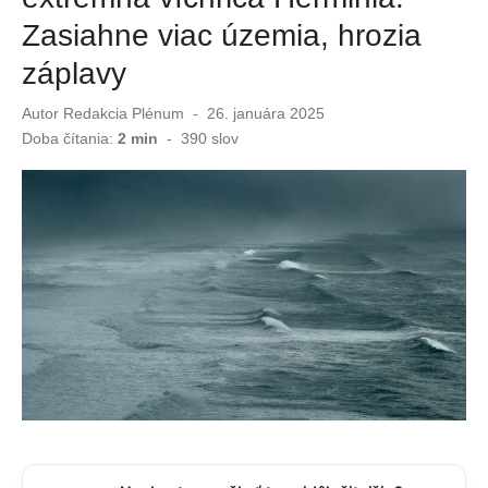
Zasiahne viac územia, hrozia
Zvláštny trojuholník nad základňou v Afganistane. USA ukázali ďalšie UFO dokumenty
záplavy
Slováci ostali v šoku! Myš pobehovala medzi pečivom v známom reťazci
Autor
Redakcia Plénum
Publikované
26. januára 2025
dňa
Doba čítania:
2 min
-
390
slov