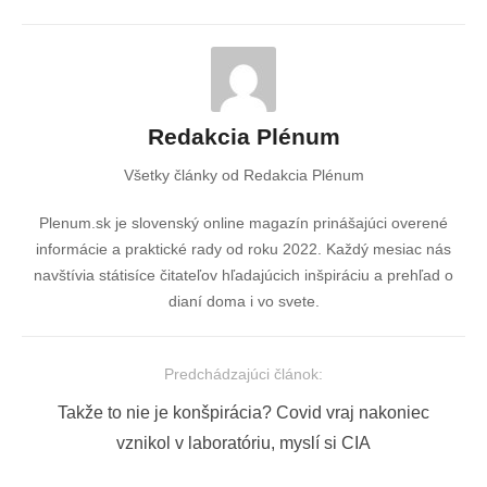
Redakcia Plénum
Všetky články od Redakcia Plénum
Plenum.sk je slovenský online magazín prinášajúci overené
informácie a praktické rady od roku 2022. Každý mesiac nás
navštívia státisíce čitateľov hľadajúcich inšpiráciu a prehľad o
dianí doma i vo svete.
Predchádzajúci článok:
Navigácia
Previous
Takže to nie je konšpirácia? Covid vraj nakoniec
v
post:
vznikol v laboratóriu, myslí si CIA
článku