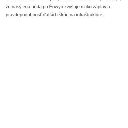
že nasýtená pôda po Éowyn zvyšuje riziko záplav a
pravdepodobnosť ďalších škôd na infraštruktúre.