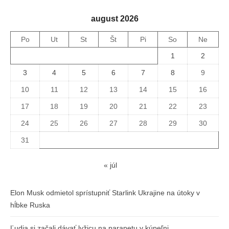
august 2026
Po
Ut
St
Št
Pi
So
Ne
1
2
3
4
5
6
7
8
9
10
11
12
13
14
15
16
17
18
19
20
21
22
23
24
25
26
27
28
29
30
31
« júl
Elon Musk odmietol sprístupniť Starlink Ukrajine na útoky v
hĺbke Ruska
Ľudia si začali dávať lyžicu na parapetu v kúpeľni