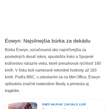
Éowyn: Najsilnejšia búrka za dekádu
Búrka Éowyn, označovaná ako najničivejšia za
posledných desať rokov, spustošila Írsko a Spojené
kráľovstvo nárazmi vetra, ktoré presahovali rýchlosť 160
km/h. V Írsku boli namerané rekordné hodnoty až 183
km/h. Podľa BBC, s odvolaním sa na Met Office, Éowyn
spôsobila značné materiálne škody a priniesla aj
tragédie.
DNES NAJVIAC ZAUJALO ĽUDÍ