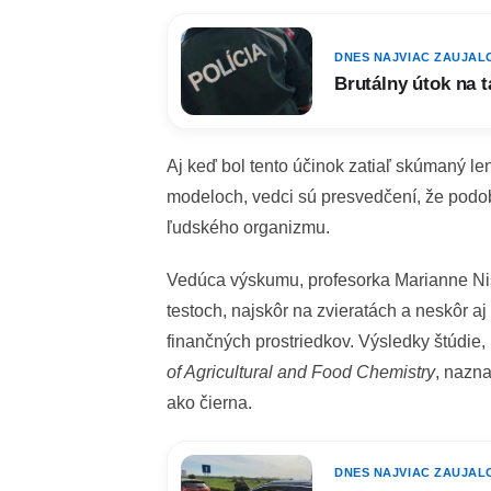
DNES NAJVIAC ZAUJAL
Brutálny útok na t
Aj keď bol tento účinok zatiaľ skúmaný 
modeloch, vedci sú presvedčení, že podob
ľudského organizmu.
Vedúca výskumu, profesorka Marianne Nis
testoch, najskôr na zvieratách a neskôr a
finančných prostriedkov. Výsledky štúdie,
of Agricultural and Food Chemistry
, nazna
ako čierna.
DNES NAJVIAC ZAUJAL