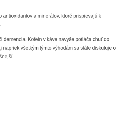
antioxidantov a minerálov, ktoré prispievajú k
.
 či demencia. Kofeín v káve navyše potláča chuť do
Aj napriek všetkým týmto výhodám sa stále diskutuje o
šnejší.