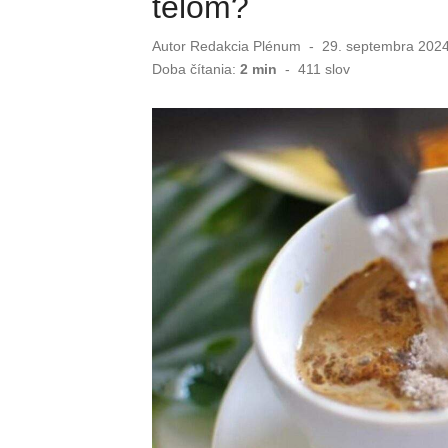
telom?
Autor
Redakcia Plénum
Publikované
29. septembra 202
dňa
Doba čítania:
2 min
-
411
slov