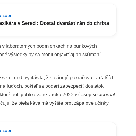
O ĽUDÍ
axikára v Seredi: Dostal dvanásť rán do chrbta
len v laboratórnych podmienkach na bunkových
né výsledky by sa mohli objaviť aj pri skúmaní
sen Lund, vyhlásila, že plánujú pokračovať v ďalších
j na ľuďoch, pokiaľ sa podarí zabezpečiť dostatok
 ktoré boli publikované v roku 2023 v časopise
Journal
čujú, že biela káva má vyššie protizápalové účinky
O ĽUDÍ