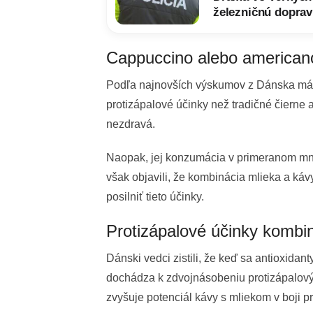
železničnú doprav
Cappuccino alebo american
Podľa najnovších výskumov z Dánska m
protizápalové účinky než tradičné čierne
nezdravá.
Naopak, jej konzumácia v primeranom mno
však objavili, že kombinácia mlieka a kávy
posilniť tieto účinky.
Protizápalové účinky kombi
Dánski vedci zistili, že keď sa antioxidan
dochádza k zdvojnásobeniu protizápalový
zvyšuje potenciál kávy s mliekom v boji pr