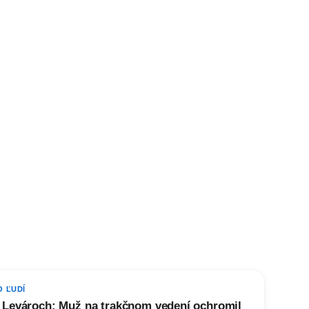
O ĽUDÍ
 Levároch: Muž na trakčnom vedení ochromil