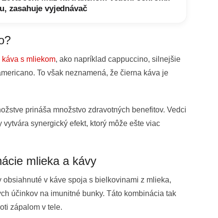
u, zasahuje vyjednávač
o?
á
káva s mliekom
, ako napríklad cappuccino, silnejšie
 americano. To však neznamená, že čierna káva je
žstve prináša množstvo zdravotných benefitov. Vedci
 vytvára synergický efekt, ktorý môže ešte viac
nácie mlieka a kávy
ty obsiahnuté v káve spoja s bielkovinami z mlieka,
ch účinkov na imunitné bunky. Táto kombinácia tak
oti zápalom v tele.