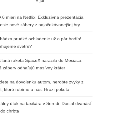
« júl
 6 mieri na Netflix: Exkluzívna prezentácia
nesie nové zábery z najočakávanejšej hry
chádza prudké ochladenie už o pár hodín!
ahujeme svetre?
úlaná raketa SpaceX narazila do Mesiaca:
é zábery odhaľujú masívny kráter
idete na dovolenku autom, nerobte zvyky z
st, ktoré robíme u nás. Hrozí pokuta
tálny útok na taxikára v Seredi: Dostal dvanásť
 do chrbta