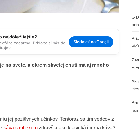
GTA
pri
 najdôležitejšie?
Pri
Sledovať na Googli
elefóne zadarmo. Pridajte si nás do
Vyť
rojov.
Zat
je na svete, a okrem skvelej chuti má aj mnoho
Prv
Ak 
cie
Bru
rán
u jej pozitívnych účinkov. Tentoraz sa tím vedcov z
je
káva s mliekom
zdravšia ako klasická čierna káva?