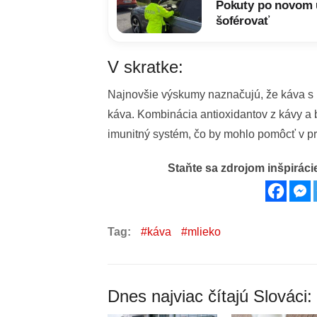
Pokuty po novom u
šoférovať
V skratke:
Najnovšie výskumy naznačujú, že káva s m
káva. Kombinácia antioxidantov z kávy a b
imunitný systém, čo by mohlo pomôcť v pr
Staňte sa zdrojom inšpirácie
Tag:
káva
mlieko
Dnes najviac čítajú Slováci: