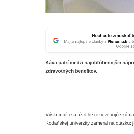
Nechcete zmeškať to
Majte najlepšie články z
Plenum.sk
v t
Google zd
Káva patrí medzi najobľúbenejšie nápo
zdravotných benefitov.
Výskumníci sa už dlhé roky venujú skúmani
Kodaňskej univerzity zameral na otázku: 