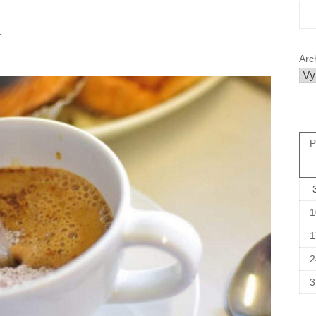
4
Arc
P
1
1
2
3