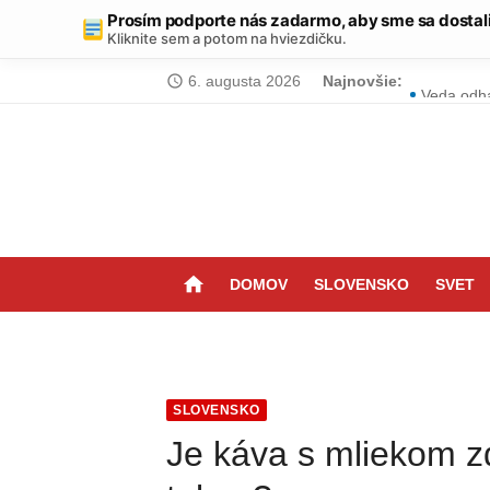
Prosím podporte nás zadarmo, aby sme sa dostal
Kliknite sem a potom na hviezdičku.
Skip
6. augusta 2026
Najnovšie:
Blesk poč
access_time
to
Veda odha
content
GTA 6 mie
Prichádza
Zatúlaná 
home
DOMOV
SLOVENSKO
SVET
Ak idete 
Brutálny 
Niektorí S
SLOVENSKO
Naučte sa,
Je káva s mliekom z
Dráma vo 