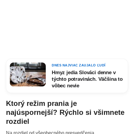
DNES NAJVIAC ZAUJALO ĽUDÍ
Hmyz jedia Slováci denne v
týchto potravinách. Väčšina to
vôbec nevie
Ktorý režim prania je
najúspornejší?
Rýchlo si všimnete
rozdiel
Na rozdiel od všeobecného presvedčenia,