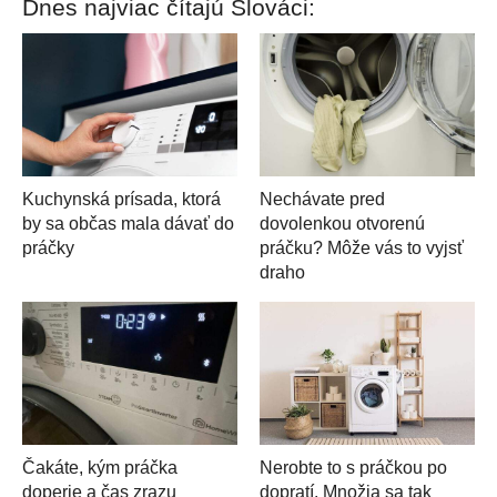
Dnes najviac čítajú Slováci:
Kuchynská prísada, ktorá
Nechávate pred
by sa občas mala dávať do
dovolenkou otvorenú
práčky
práčku? Môže vás to vyjsť
draho
Čakáte, kým práčka
Nerobte to s práčkou po
doperie a čas zrazu
dopratí. Množia sa tak