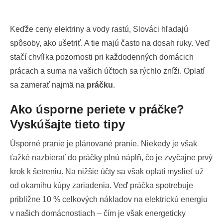
Keďže ceny elektriny a vody rastú, Slováci hľadajú
spôsoby, ako ušetriť. A tie majú často na dosah ruky. Veď
stačí chvíľka pozornosti pri každodenných domácich
prácach a suma na vašich účtoch sa rýchlo zníži. Oplatí
sa zamerať najmä na
práčku
.
Ako úsporne periete v práčke?
Vyskúšajte tieto tipy
Úsporné pranie je plánované pranie. Niekedy je však
ťažké nazbierať do práčky plnú náplň, čo je zvyčajne prvý
krok k šetreniu. Na nižšie účty sa však oplatí myslieť už
od okamihu kúpy zariadenia. Veď práčka spotrebuje
približne 10 % celkových nákladov na elektrickú energiu
v našich domácnostiach – čím je však energeticky