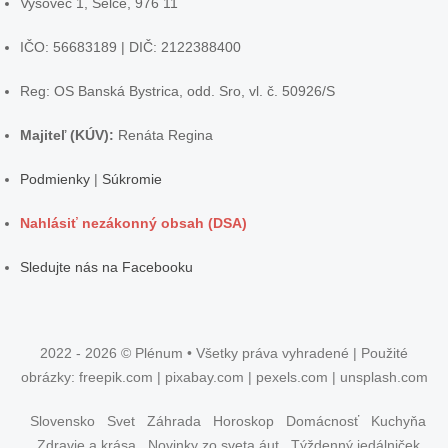
Vyšovec 1, Selce, 976 11
IČO: 56683189 | DIČ: 2122388400
Reg: OS Banská Bystrica, odd. Sro, vl. č. 50926/S
Majiteľ (KÚV):
Renáta Regina
Podmienky
|
Súkromie
Nahlásiť nezákonný obsah (DSA)
Sledujte nás na Facebooku
2022 - 2026 © Plénum • Všetky práva vyhradené | Použité
obrázky: freepik.com | pixabay.com | pexels.com | unsplash.com
Slovensko
Svet
Záhrada
Horoskop
Domácnosť
Kuchyňa
Zdravie a krása
Novinky zo sveta áut
Týždenný jedálniček