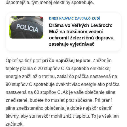
úspornejšia, tým menej elektriny spotrebuje.
DNES NAJVIAC ZAUJALO ĽUDÍ
Dráma vo Veľkých Levároch:
Muž na trakčnom vedení
ochromil železničnú dopravu,
zasahuje vyjednávač
Oplatí sa tiež prať
pri čo najnižšej teplote
. Znížením
teploty prania o 20 stupňov C sa spotreba elektrickej
energie zníži až o tretinu, zatiaľ čo práčka nastavená na
90 stupňov C spotrebuje dvakrát viac energie ako práčka
nastavená na 60 stupňov C. Ak je vaše oblečenie silne
znečistené, budete ho musieť prať súčasne. Pri praní
silne znečisteného oblečenia je dobré najskôr ošetriť
škvrny, aby ste neskôr mohli znížiť teplotu. To je však len
začiatok.