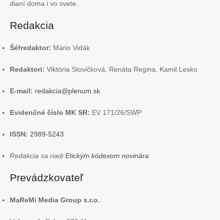
dianí doma i vo svete.
Redakcia
Šéfredaktor:
Mário Vidák
Redaktori:
Viktória Stovičková, Renáta Regina, Kamil Lesko
E-mail:
redakcia@plenum.sk
Evidenčné číslo MK SR:
EV 171/26/SWP
ISSN:
2989-5243
Redakcia sa riadi
Etickým kódexom novinára
.
Prevádzkovateľ
MaReMi Media Group s.r.o.