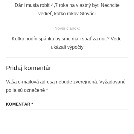
Navigácia
Previous
Dáni musia robiť 4,7 roka na vlastný byt. Nechcite
v
post:
vedieť, koľko rokov Slováci
článku
Novší článok:
Next
Koľko hodín spánku by sme mali spať za noc? Vedci
post:
ukázali výpočty
Pridaj komentár
Vaša e-mailová adresa nebude zverejnená.
Vyžadované
polia sú označené
*
KOMENTÁR
*