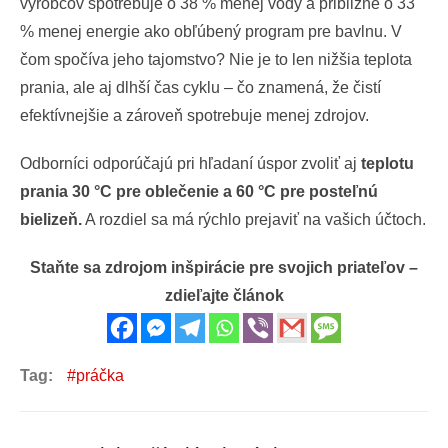
výrobcov spotrebuje o 38 % menej vody a približne o 33
% menej energie ako obľúbený program pre bavlnu. V
čom spočíva jeho tajomstvo? Nie je to len nižšia teplota
prania, ale aj dlhší čas cyklu – čo znamená, že čistí
efektívnejšie a zároveň spotrebuje menej zdrojov.
Odborníci odporúčajú pri hľadaní úspor zvoliť aj
teplotu
prania 30 °C pre oblečenie a 60 °C pre posteľnú
bielizeň.
A rozdiel sa má rýchlo prejaviť na vašich účtoch.
Staňte sa zdrojom inšpirácie pre svojich priateľov –
zdieľajte článok
Tag:
práčka