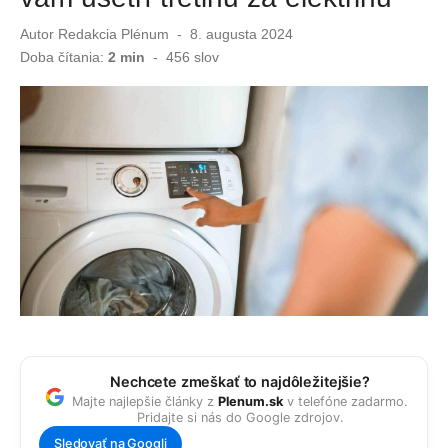
Autor
Redakcia Plénum
Publikované
8. augusta 2024
Prichádza prudké ochladenie už o pár hodín! Vyťahujeme svetre?
dňa
Doba čítania:
2 min
-
456
slov
Zatúlaná raketa SpaceX narazila do Mesiaca: Prvé zábery odhaľujú masívny kráter
Nechcete zmeškať to najdôležitejšie?
Majte najlepšie články z
Plenum.sk
v telefóne zadarmo.
Pridajte si nás do Google zdrojov.
Sledovať na Googli