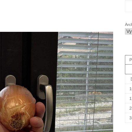
Arc
P
1
1
2
3