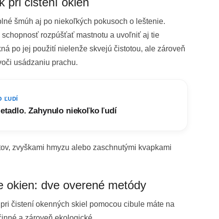
pri čistení okien
lné šmúh aj po niekoľkých pokusoch o leštenie.
 schopnosť rozpúšťať mastnotu a uvoľniť aj tie
á po jej použití nielenže skvejú čistotou, ale zároveň
 voči usádzaniu prachu.
O ĽUDÍ
ietadlo. Zahynulo niekoľko ľudí
rstov, zvyškami hmyzu alebo zaschnutými kvapkami
ie okien: dve overené metódy
 pri čistení okenných skiel pomocou cibule máte na
činné a zároveň ekologické.