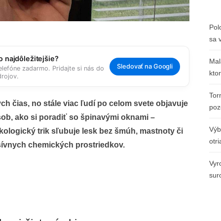
Pol
sa 
 najdôležitejšie?
Mal
Sledovať na Googli
elefóne zadarmo. Pridajte si nás do
kto
rojov.
Tor
h čias, no stále viac ľudí po celom svete objavuje
poz
sob, ako si poradiť so špinavými oknami –
Výb
ologický trik sľubuje lesk bez šmúh, mastnoty či
otr
sívnych chemických prostriedkov.
Vyr
sur