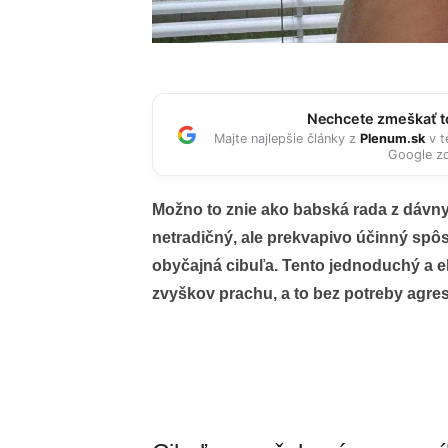
Nechcete zmeškať to
Majte najlepšie články z
Plenum.sk
v t
Google zd
Možno to znie ako babská rada z dávnyc
netradičný, ale prekvapivo účinný spô
obyčajná cibuľa. Tento jednoduchý a ek
zvyškov prachu, a to bez potreby agre