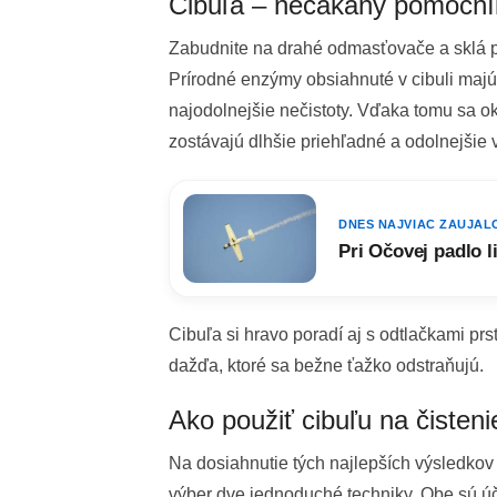
Cibuľa – nečakaný pomocník 
Zabudnite na drahé odmasťovače a sklá p
Prírodné enzýmy obsiahnuté v cibuli majú
najodolnejšie nečistoty. Vďaka tomu sa okn
zostávajú dlhšie priehľadné a odolnejšie
DNES NAJVIAC ZAUJAL
Pri Očovej padlo l
Cibuľa si hravo poradí aj s odtlačkami p
dažďa, ktoré sa bežne ťažko odstraňujú.
Ako použiť cibuľu na čisten
Na dosiahnutie tých najlepších výsledkov
výber dve jednoduché techniky. Obe sú ú