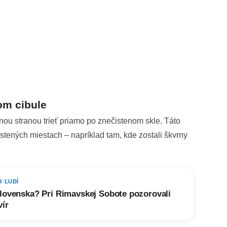
om cibule
rnou stranou trieť priamo po znečistenom skle. Táto
stených miestach – napríklad tam, kde zostali škvrny
O ĽUDÍ
lovenska? Pri Rimavskej Sobote pozorovali
vír