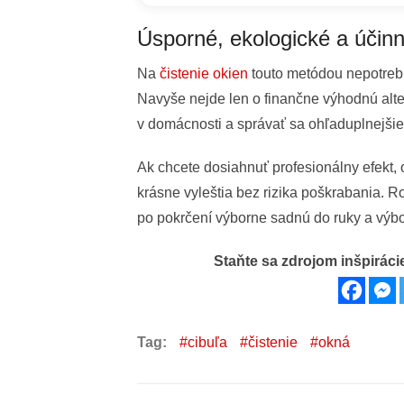
Úsporné, ekologické a účinn
Na
čistenie okien
touto metódou nepotrebu
Navyše nejde len o finančne výhodnú alter
v domácnosti a správať sa ohľaduplnejšie 
Ak chcete dosiahnuť profesionálny efekt, 
krásne vyleštia bez rizika poškrabania. R
po pokrčení výborne sadnú do ruky a výbo
Staňte sa zdrojom inšpirácie
Tag:
cibuľa
čistenie
okná