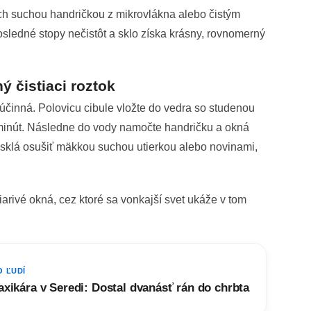
rch suchou handričkou z mikrovlákna alebo čistým
ledné stopy nečistôt a sklo získa krásny, rovnomerný
ý čistiaci roztok
účinná. Polovicu cibule vložte do vedra so studenou
 minút. Následne do vody namočte handričku a okná
e sklá osušiť mäkkou suchou utierkou alebo novinami,
arivé okná, cez ktoré sa vonkajší svet ukáže v tom
O ĽUDÍ
axikára v Seredi: Dostal dvanásť rán do chrbta