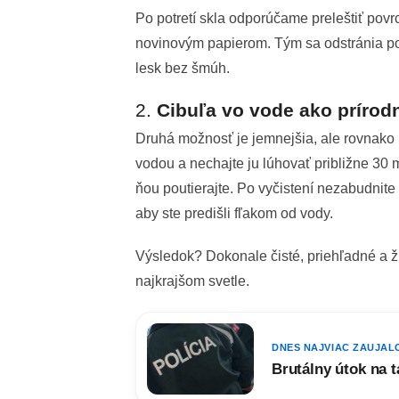
Po potretí skla odporúčame preleštiť pov
novinovým papierom. Tým sa odstránia pos
lesk bez šmúh.
2.
Cibuľa vo vode ako prírodn
Druhá možnosť je jemnejšia, ale rovnako 
vodou a nechajte ju lúhovať približne 30
ňou poutierajte. Po vyčistení nezabudnit
aby ste predišli fľakom od vody.
Výsledok? Dokonale čisté, priehľadné a ži
najkrajšom svetle.
DNES NAJVIAC ZAUJAL
Brutálny útok na t