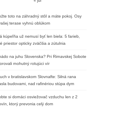
« júl
ožte toto na záhradný stôl a máte pokoj. Osy
vašej terase vyhnú oblúkom
á kúpeľňa už nemusí byť len biela: 5 farieb,
ré priestor opticky zväčšia a zútulnia
nádo na juhu Slovenska? Pri Rimavskej Sobote
orovali mohutný rotujúci vír
uch v bratislavskom Slovnafte: Silná rana
iasla budovami, nad rafinériou stúpa dym
obte si domáci osviežovač vzduchu len z 2
ovín, ktorý prevonia celý dom