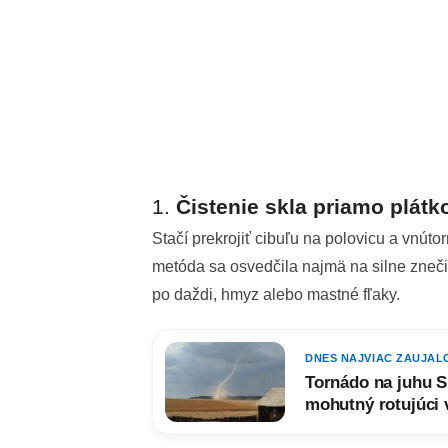
1.
Čistenie skla priamo plátk
Stačí prekrojiť cibuľu na polovicu a vnúto
metóda sa osvedčila najmä na silne zneči
po daždi, hmyz alebo mastné fľaky.
DNES NAJVIAC ZAUJAL
Tornádo na juhu S
mohutný rotujúci 