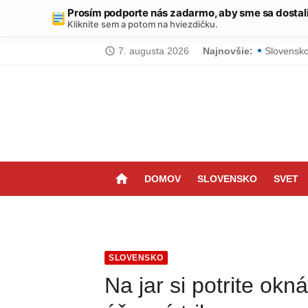
Prosím podporte nás zadarmo, aby sme sa dostal
Kliknite sem a potom na hviezdičku.
Skip
7. augusta 2026
Najnovšie:
Chcete ab
access_time
to
Slovensko
content
Položte t
Malá kúpeľ
Tornádo n
home
DOMOV
SLOVENSKO
SVET
Výbuch v 
Vyrobte s
Zabudnite
SLOVENSKO
Obyčajný 
Na jar si potrite okná
Zázrak za