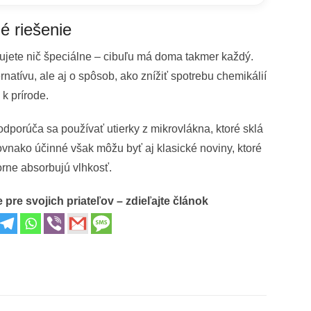
é riešenie
jete nič špeciálne – cibuľu má doma takmer každý.
natívu, ale aj o spôsob, ako znížiť spotrebu chemikálií
k prírode.
odporúča sa používať utierky z mikrovlákna, ktoré sklá
ovnako účinné však môžu byť aj klasické noviny, ktoré
rne absorbujú vlhkosť.
 pre svojich priateľov – zdieľajte článok