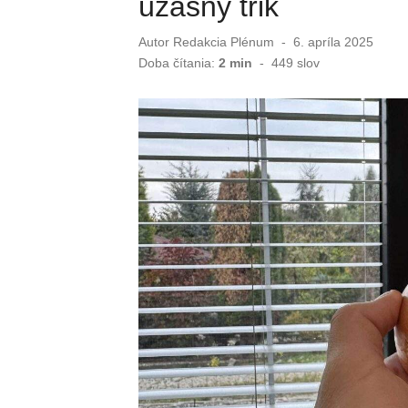
úžasný trik
Autor
Redakcia Plénum
Publikované
6. apríla 2025
dňa
Doba čítania:
2 min
-
449
slov