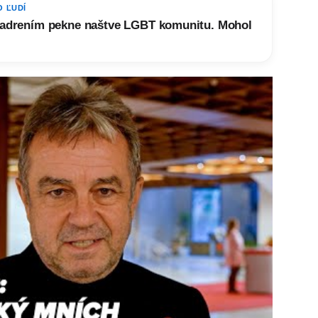
O ĽUDÍ
yjadrením pekne naštve LGBT komunitu. Mohol