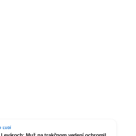
O ĽUDÍ
 Levároch: Muž na trakčnom vedení ochromil