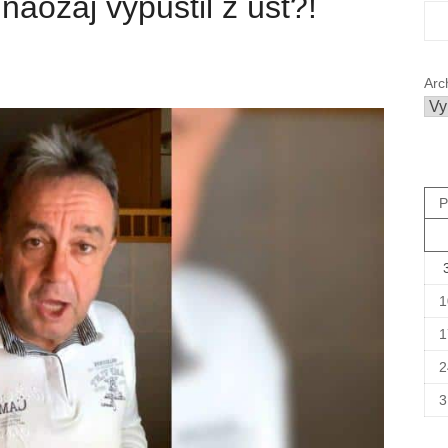
naozaj vypustil z úst?!
Arc
P
1
1
2
3