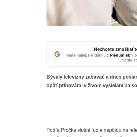
Nechcete zmeškať to
Majte najlepšie články z
Plenum.sk
v t
Google zd
Bývalý televízny zabávač a dnes posl
opäť prihováral v živom vysielaní na so
Podľa Pročka slušní ľudia nepôjdu na ref