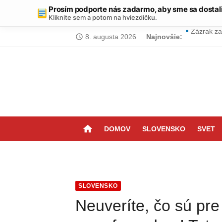
Prosím podporte nás zadarmo, aby sme sa dostal
Kliknite sem a potom na hviezdičku.
Skip
8. augusta 2026
Najnovšie:
Zázrak za
access_time
to
Chcete ab
content
USA vedia
Položte t
Malá kúpeľ
home
DOMOV
SLOVENSKO
SVET
Tornádo n
Výbuch v 
Vyrobte s
SLOVENSKO
Zabudnite
Neuveríte, čo sú pre 
Obyčajný 