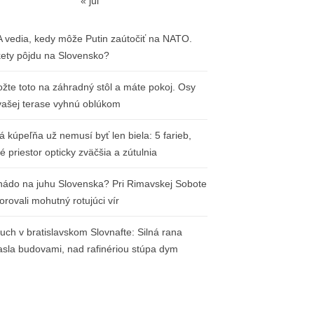
« júl
 vedia, kedy môže Putin zaútočiť na NATO.
ety pôjdu na Slovensko?
ožte toto na záhradný stôl a máte pokoj. Osy
vašej terase vyhnú oblúkom
á kúpeľňa už nemusí byť len biela: 5 farieb,
ré priestor opticky zväčšia a zútulnia
nádo na juhu Slovenska? Pri Rimavskej Sobote
orovali mohutný rotujúci vír
uch v bratislavskom Slovnafte: Silná rana
iasla budovami, nad rafinériou stúpa dym