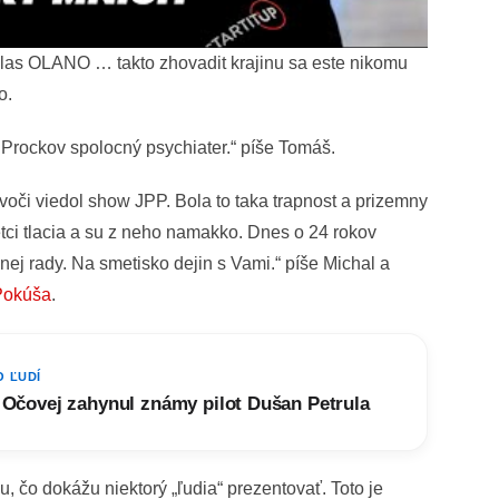
hlas OLANO … takto zhovadit krajinu sa este nikomu
o.
 Prockov spolocný psychiater.“ píše Tomáš.
voči viedol show JPP. Bola to taka trapnost a prizemny
ci tlacia a su z neho namakko. Dnes o 24 rokov
ej rady. Na smetisko dejin s Vami.“ píše Michal a
Pokúša
.
O ĽUDÍ
v Očovej zahynul známy pilot Dušan Petrula
u, čo dokážu niektorý „ľudia“ prezentovať. Toto je