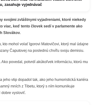
u, zasahuje vyjednávač
svojimi zvláštnymi vyjadreniami, ktoré niekedy
o viac, keď tento človek sedí v parlamente ako
ch Slovákov.
m, kto mohol volať Igorovi Matovičovi, ktorý mal údajne
Zuzany Čaputovej na poslednú chvíľu svoju demisiu.
. Ako povedal, potvrdí akúkoľvek informáciu, ktorú mu
a jeho vtip dopadol tak, ako jeho humoristická kariéra
ýznamný mních z Tibetu, ktorý s ním komunikuje
 dobre vysloviť.