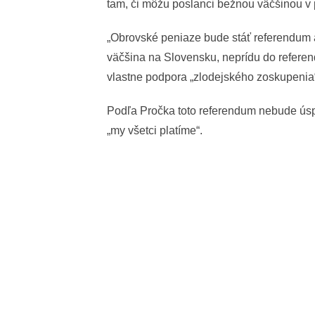
tam, či môžu poslanci bežnou väčšinou v 
„Obrovské peniaze bude stáť referendum a 
väčšina na Slovensku, neprídu do referen
vlastne podpora „zlodejského zoskupenia
Podľa Pročka toto referendum nebude úspe
„my všetci platíme“.