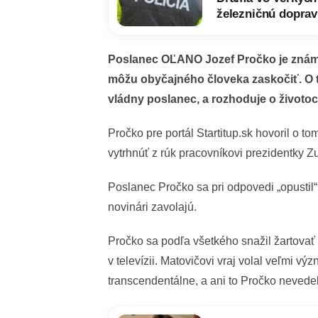
železničnú doprav
Poslanec OĽANO Jozef Pročko je známy 
môžu obyčajného človeka zaskočiť. O t
vládny poslanec, a rozhoduje o životo
Pročko pre portál Startitup.sk hovoril o to
vytrhnúť z rúk pracovníkovi prezidentky 
Poslanec Pročko sa pri odpovedi „opustil“
novinári zavolajú.
Pročko sa podľa všetkého snažil žartovať 
v televízii. Matovičovi vraj volal veľmi v
transcendentálne, a ani to Pročko nevedel