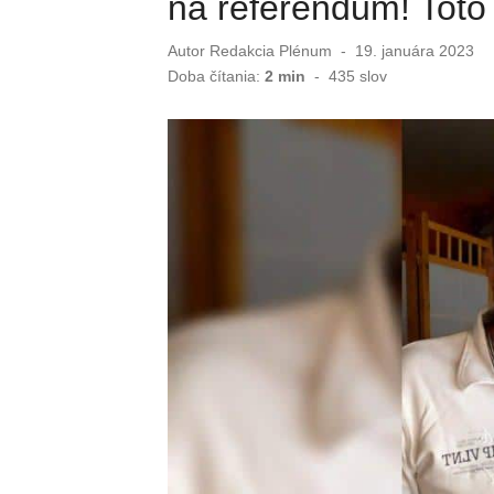
na referendum! Toto 
Autor
Redakcia Plénum
Publikované
19. januára 2023
dňa
Doba čítania:
2 min
-
435
slov