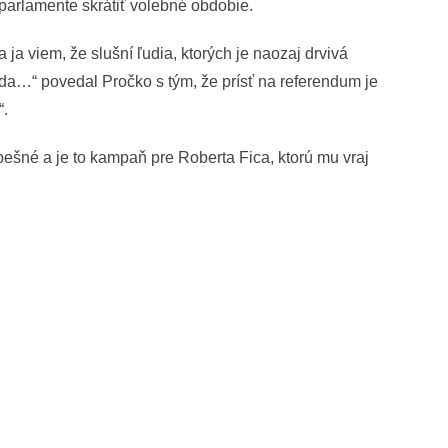
parlamente skrátiť volebné obdobie.
ja viem, že slušní ľudia, ktorých je naozaj drvivá
da…“ povedal Pročko s tým, že prísť na referendum je
“.
šné a je to kampaň pre Roberta Fica, ktorú mu vraj