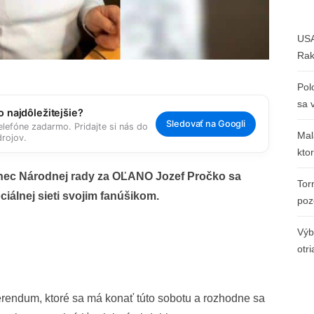
USA
Rak
Pol
sa 
 najdôležitejšie?
Sledovať na Googli
elefóne zadarmo. Pridajte si nás do
Mal
rojov.
kto
anec Národnej rady za OĽANO Jozef Pročko sa
Tor
ciálnej sieti svojim fanúšikom.
poz
Výb
otr
erendum, ktoré sa má konať túto sobotu a rozhodne sa