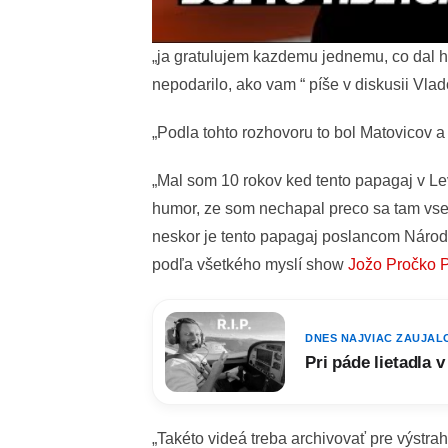
„ja gratulujem kazdemu jednemu, co dal 
nepodarilo, ako vam “ píše v diskusii Vlad
„Podla tohto rozhovoru to bol Matovicov a
„Mal som 10 rokov ked tento papagaj v Le
humor, ze som nechapal preco sa tam vset
neskor je tento papagaj poslancom Národn
podľa všetkého myslí show
Jožo Pročko 
DNES NAJVIAC ZAUJAL
Pri páde lietadla 
„Takéto videá treba archivovať pre výstrah