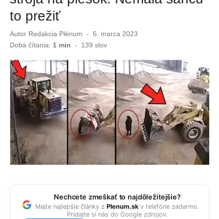
to prežiť
Vývar z cesnakových šupiek funguje ako zázrak: Nalejte ho k tejto zelenine
Autor
Redakcia Plénum
Publikované
6. marca 2023
Nezabudnite to urobiť v auguste vo vašej záhrade. Inak na jar budete ľutovať
dňa
Doba čítania:
1 min
-
139
slov
Nechcete zmeškať to najdôležitejšie?
Majte najlepšie články z
Plenum.sk
v telefóne zadarmo.
Pridajte si nás do Google zdrojov.