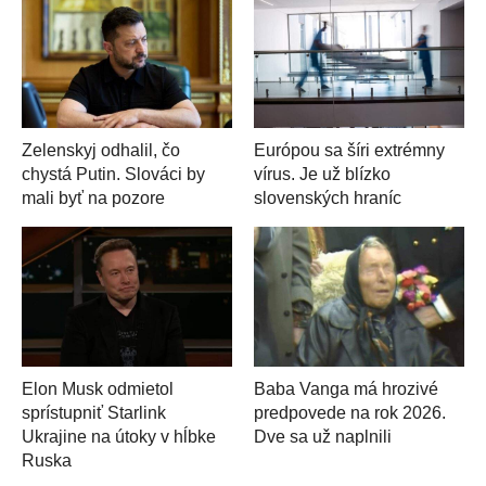
Zelenskyj odhalil, čo
Európou sa šíri extrémny
chystá Putin. Slováci by
vírus. Je už blízko
mali byť na pozore
slovenských hraníc
Elon Musk odmietol
Baba Vanga má hrozivé
sprístupniť Starlink
predpovede na rok 2026.
Ukrajine na útoky v hĺbke
Dve sa už naplnili
Ruska