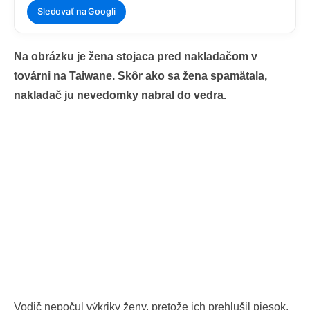
Sledovať na Googli
Na obrázku je žena stojaca pred nakladačom v
továrni na Taiwane. Skôr ako sa žena spamätala,
nakladač ju nevedomky nabral do vedra.
Vodič nepočul výkriky ženy, pretože ich prehlušil piesok.