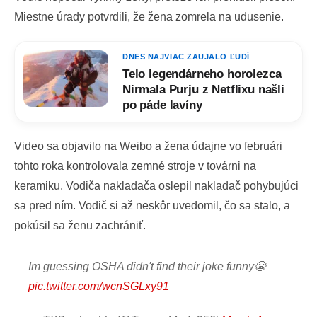
Miestne úrady potvrdili, že žena zomrela na udusenie.
DNES NAJVIAC ZAUJALO ĽUDÍ
Telo legendárneho horolezca
Nirmala Purju z Netflixu našli
po páde lavíny
Video sa objavilo na Weibo a žena údajne vo februári
tohto roka kontrolovala zemné stroje v továrni na
keramiku. Vodiča nakladača oslepil nakladač pohybujúci
sa pred ním. Vodič si až neskôr uvedomil, čo sa stalo, a
pokúsil sa ženu zachrániť.
Im guessing OSHA didn't find their joke funny😬
pic.twitter.com/wcnSGLxy91