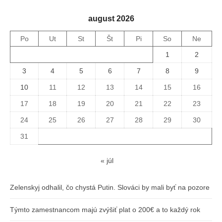
august 2026
Po
Ut
St
Št
Pi
So
Ne
1
2
3
4
5
6
7
8
9
10
11
12
13
14
15
16
17
18
19
20
21
22
23
24
25
26
27
28
29
30
31
« júl
Zelenskyj odhalil, čo chystá Putin. Slováci by mali byť na pozore
Týmto zamestnancom majú zvýšiť plat o 200€ a to každý rok