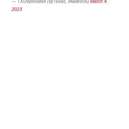
— TXDeplorable (@Texas_Made956)
March 4,
2023