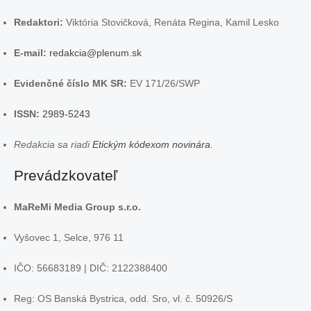
Redaktori:
Viktória Stovičková, Renáta Regina, Kamil Lesko
E-mail:
redakcia@plenum.sk
Evidenčné číslo MK SR:
EV 171/26/SWP
ISSN:
2989-5243
Redakcia sa riadi
Etickým kódexom novinára
.
Prevádzkovateľ
MaReMi Media Group s.r.o.
Vyšovec 1, Selce, 976 11
IČO: 56683189 | DIČ: 2122388400
Reg: OS Banská Bystrica, odd. Sro, vl. č. 50926/S