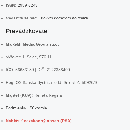
ISSN:
2989-5243
Redakcia sa riadi
Etickým kódexom novinára
.
Prevádzkovateľ
MaReMi Media Group s.r.o.
Vyšovec 1, Selce, 976 11
IČO: 56683189 | DIČ: 2122388400
Reg: OS Banská Bystrica, odd. Sro, vl. č. 50926/S
Majiteľ (KÚV):
Renáta Regina
Podmienky
|
Súkromie
Nahlásiť nezákonný obsah (DSA)