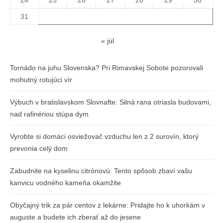
24
25
26
27
28
29
30
31
« júl
Tornádo na juhu Slovenska? Pri Rimavskej Sobote pozorovali
mohutný rotujúci vír
Výbuch v bratislavskom Slovnafte: Silná rana otriasla budovami,
nad rafinériou stúpa dym
Vyrobte si domáci osviežovač vzduchu len z 2 surovín, ktorý
prevonia celý dom
Zabudnite na kyselinu citrónovú: Tento spôsob zbaví vašu
kanvicu vodného kameňa okamžite
Obyčajný trik za pár centov z lekárne: Pridajte ho k uhorkám v
auguste a budete ich zberať až do jesene