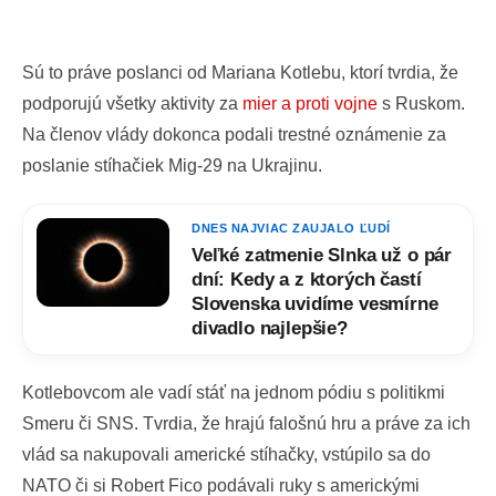
Sú to práve poslanci od Mariana Kotlebu, ktorí tvrdia, že
podporujú všetky aktivity za
mier a proti vojne
s Ruskom.
Na členov vlády dokonca podali trestné oznámenie za
poslanie stíhačiek Mig-29 na Ukrajinu.
DNES NAJVIAC ZAUJALO ĽUDÍ
Veľké zatmenie Slnka už o pár
dní: Kedy a z ktorých častí
Slovenska uvidíme vesmírne
divadlo najlepšie?
Kotlebovcom ale vadí stáť na jednom pódiu s politikmi
Smeru či SNS. Tvrdia, že hrajú falošnú hru a práve za ich
vlád sa nakupovali americké stíhačky, vstúpilo sa do
NATO či si Robert Fico podávali ruky s americkými