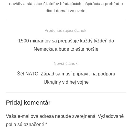
navštívia státisíce čitateľov hľadajúcich inšpiráciu a prehľad o
dianí doma i vo svete.
Predchádzajúci článok:
Navigácia
Previous
1500 migrantov sa prepašuje každý týždeň do
v
post:
Nemecka a bude to ešte horšie
článku
Novší článok:
Next
Šéf NATO: Západ sa musí pripraviť na podporu
post:
Ukrajiny v dlhej vojne
Pridaj komentár
Vaša e-mailová adresa nebude zverejnená.
Vyžadované
polia sú označené
*