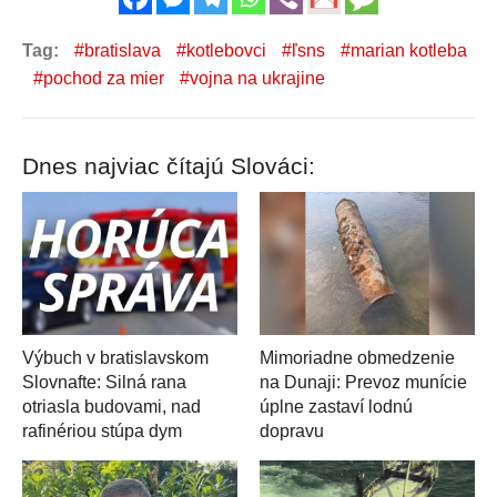
Tag:
bratislava
kotlebovci
ľsns
marian kotleba
pochod za mier
vojna na ukrajine
Dnes najviac čítajú Slováci:
Výbuch v bratislavskom
Mimoriadne obmedzenie
Slovnafte: Silná rana
na Dunaji: Prevoz munície
otriasla budovami, nad
úplne zastaví lodnú
rafinériou stúpa dym
dopravu