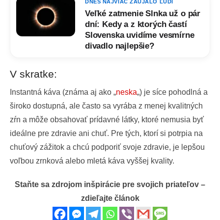
DNES NAJVIAC ZAUJALO ĽUDÍ
Veľké zatmenie Slnka už o pár
dní: Kedy a z ktorých častí
Slovenska uvidíme vesmírne
divadlo najlepšie?
V skratke:
Instantná káva (známa aj ako „
neska
„) je síce pohodlná a
široko dostupná, ale často sa vyrába z menej kvalitných
zŕn a môže obsahovať prídavné látky, ktoré nemusia byť
ideálne pre zdravie ani chuť. Pre tých, ktorí si potrpia na
chuťový zážitok a chcú podporiť svoje zdravie, je lepšou
voľbou zrnková alebo mletá káva vyššej kvality.
Staňte sa zdrojom inšpirácie pre svojich priateľov –
zdieľajte článok