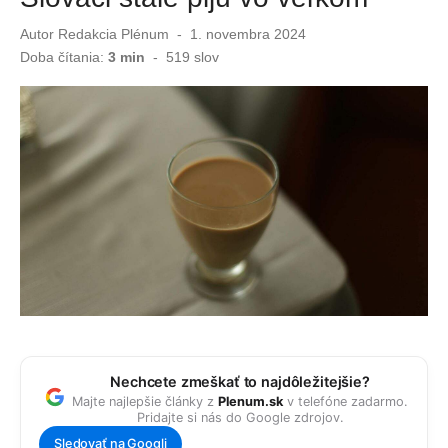
Autor
Redakcia Plénum
Publikované
1. novembra 2024
Niektorí Slováci si priplatia za vodu 100€ naviac. Začali platiť nové pravidlá
dňa
Doba čítania:
3 min
-
519
slov
Naučte sa, ako umiestniť ventilátor, aby vám schladil byt
Nechcete zmeškať to najdôležitejšie?
Majte najlepšie články z
Plenum.sk
v telefóne zadarmo.
Pridajte si nás do Google zdrojov.
Sledovať na Googli