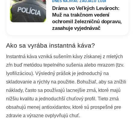
DNES NAJVIAC ZAUJALO ĽUDÍ
Dráma vo Veľkých Levároch:
Muž na trakčnom vedení
ochromil železničnú dopravu,
zasahuje vyjednávač
Ako sa vyrába instantná káva?
Instantná káva vzniká sušením kávy získanej z mletých
zŕn buď metódou tepelného sušenia alebo mrazom (tzv.
lyofilizáciou). Výsledný prášok je jednoduchý na
skladovanie a rýchly na použitie. Bohužiaľ, aby sa znížili
náklady, často sa používajú lacnejšie zrná, ktoré majú
nižšiu kvalitu a jednoduchší chuťový profil. Tieto zrná
obsahujú menej antioxidantov, ktoré sú prospešné pre
zdravie a výrazne ovplyvňujú chuť.