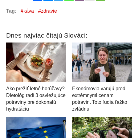
Tag:
káva
zdravie
Dnes najviac čítajú Slováci:
Ako prežiť letné horúčavy?
Ekonómovia varujú pred
Dietológ radí 3 osviežujúce
extrémnymi cenami
potraviny pre dokonalú
potravín. Toto ľudia ťažko
hydratáciu
zvládnu