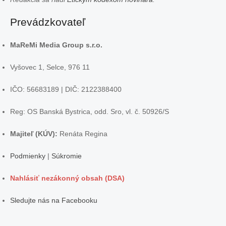
Prevádzkovateľ
MaReMi Media Group s.r.o.
Vyšovec 1, Selce, 976 11
IČO: 56683189 | DIČ: 2122388400
Reg: OS Banská Bystrica, odd. Sro, vl. č. 50926/S
Majiteľ (KÚV):
Renáta Regina
Podmienky
|
Súkromie
Nahlásiť nezákonný obsah (DSA)
Sledujte nás na Facebooku