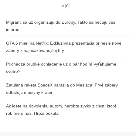
« júl
Migranti sa už organizujú do Európy. Takto sa hecujú cez
internet
GTA 6 mieri na Netflix: Exkluzívna prezentácia prinesie nové
zábery z najočakávanejšej hry
Prichádza prudké ochladenie už o pár hodín! Vyťahujeme
svetre?
Zatúlaná raketa SpaceX narazila do Mesiaca: Prvé zábery
odhaľujú masívny kráter
Ak idete na dovolenku autom, nerobte zvyky z ciest, ktoré
robíme u nás. Hrozí pokuta