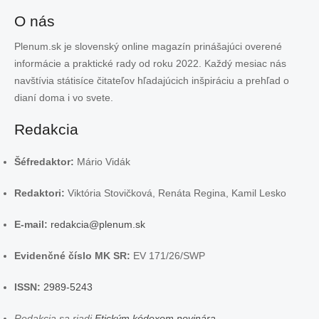
O nás
Plenum.sk je slovenský online magazín prinášajúci overené
informácie a praktické rady od roku 2022. Každý mesiac nás
navštívia státisíce čitateľov hľadajúcich inšpiráciu a prehľad o
dianí doma i vo svete.
Redakcia
Šéfredaktor:
Mário Vidák
Redaktori:
Viktória Stovičková, Renáta Regina, Kamil Lesko
E-mail:
redakcia@plenum.sk
Evidenčné číslo MK SR:
EV 171/26/SWP
ISSN:
2989-5243
Redakcia sa riadi
Etickým kódexom novinára
.