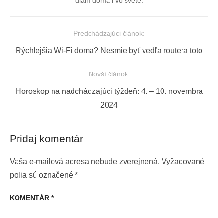
dianí doma i vo svete.
Predchádzajúci článok:
Navigácia
Previous
Rýchlejšia Wi-Fi doma? Nesmie byť vedľa routera toto
v
post:
článku
Novší článok:
Next
Horoskop na nadchádzajúci týždeň: 4. – 10. novembra
post:
2024
Pridaj komentár
Vaša e-mailová adresa nebude zverejnená.
Vyžadované
polia sú označené
*
KOMENTÁR
*