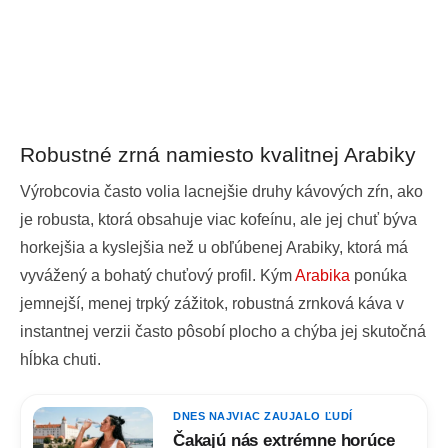
Robustné zrná namiesto kvalitnej Arabiky
Výrobcovia často volia lacnejšie druhy kávových zŕn, ako
je robusta, ktorá obsahuje viac kofeínu, ale jej chuť býva
horkejšia a kyslejšia než u obľúbenej Arabiky, ktorá má
vyvážený a bohatý chuťový profil. Kým
Arabika
ponúka
jemnejší, menej trpký zážitok, robustná zrnková káva v
instantnej verzii často pôsobí plocho a chýba jej skutočná
hĺbka chuti.
DNES NAJVIAC ZAUJALO ĽUDÍ
Čakajú nás extrémne horúce