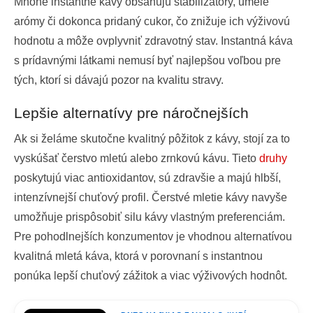
Mnohé instantné kávy obsahujú stabilizátory, umelé
arómy či dokonca pridaný cukor, čo znižuje ich výživovú
hodnotu a môže ovplyvniť zdravotný stav. Instantná káva
s prídavnými látkami nemusí byť najlepšou voľbou pre
tých, ktorí si dávajú pozor na kvalitu stravy.
Lepšie alternatívy pre náročnejších
Ak si želáme skutočne kvalitný pôžitok z kávy, stojí za to
vyskúšať čerstvo mletú alebo zrnkovú kávu. Tieto
druhy
poskytujú viac antioxidantov, sú zdravšie a majú hlbší,
intenzívnejší chuťový profil. Čerstvé mletie kávy navyše
umožňuje prispôsobiť silu kávy vlastným preferenciám.
Pre pohodlnejších konzumentov je vhodnou alternatívou
kvalitná mletá káva, ktorá v porovnaní s instantnou
ponúka lepší chuťový zážitok a viac výživových hodnôt.