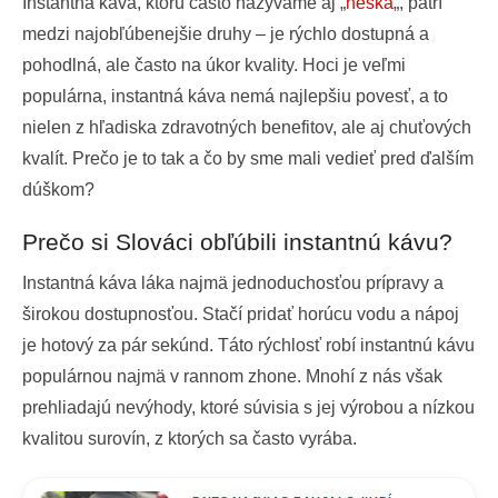
Instantná káva, ktorú často nazývame aj „
neska
„, patrí
medzi najobľúbenejšie druhy – je rýchlo dostupná a
pohodlná, ale často na úkor kvality. Hoci je veľmi
populárna, instantná káva nemá najlepšiu povesť, a to
nielen z hľadiska zdravotných benefitov, ale aj chuťových
kvalít. Prečo je to tak a čo by sme mali vedieť pred ďalším
dúškom?
Prečo si Slováci obľúbili instantnú kávu?
Instantná káva láka najmä jednoduchosťou prípravy a
širokou dostupnosťou. Stačí pridať horúcu vodu a nápoj
je hotový za pár sekúnd. Táto rýchlosť robí instantnú kávu
populárnou najmä v rannom zhone. Mnohí z nás však
prehliadajú nevýhody, ktoré súvisia s jej výrobou a nízkou
kvalitou surovín, z ktorých sa často vyrába.