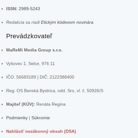
ISSN:
2989-5243
Redakcia sa riadi
Etickým kódexom novinára
.
Prevádzkovateľ
MaReMi Media Group s.r.o.
Vyšovec 1, Selce, 976 11
IČO: 56683189 | DIČ: 2122388400
Reg: OS Banská Bystrica, odd. Sro, vl. č. 50926/S
Majiteľ (KÚV):
Renáta Regina
Podmienky
|
Súkromie
Nahlásiť nezákonný obsah (DSA)