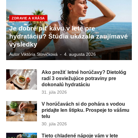
ZDRAVIE A KRÁSA
Je dobré piť kávu v lete pre
hydratáciu? Štúdia ukázala zaujímavé
výsledky
Autor
Viktória Stovičková
Publikované
4. augusta 2026
dňa
Ako prežiť letné horúčavy? Dietológ
radí 3 osviežujúce potraviny pre
dokonalú hydratáciu
Publikované
31. júla 2026
dňa
V horúčavách si do pohára s vodou
pridajte len štipku. Prospeje to vášmu
telu
Publikované
30. júla 2026
dňa
Tieto chladené nápoje vám v lete