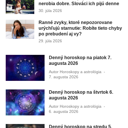
nerobia dobre. Slováci ich pijú denne
Publikované
30. júla 2026
dňa
Ranné zvyky, ktoré nepozorovane
urýchľujú starnutie: Robíte tieto chyby
po prebudení aj vy?
Publikované
29. júla 2026
dňa
Denný horoskop na piatok 7.
augusta 2026
Autor
Horoskopy a astrológia
Publikovan
7. augusta 2026
dňa
Denný horoskop na štvrtok 6.
augusta 2026
Autor
Horoskopy a astrológia
Publikovan
6. augusta 2026
dňa
Denný horoskop na stredu 5.