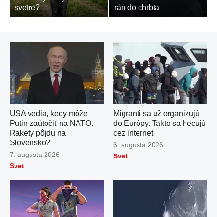
svetre?
rán do chrbta
USA vedia, kedy môže
Migranti sa už organizujú
Putin zaútočiť na NATO.
do Európy. Takto sa hecujú
Rakety pôjdu na
cez internet
Slovensko?
Publikované
6. augusta 2026
dňa
Publikované
7. augusta 2026
Svet
dňa
Svet