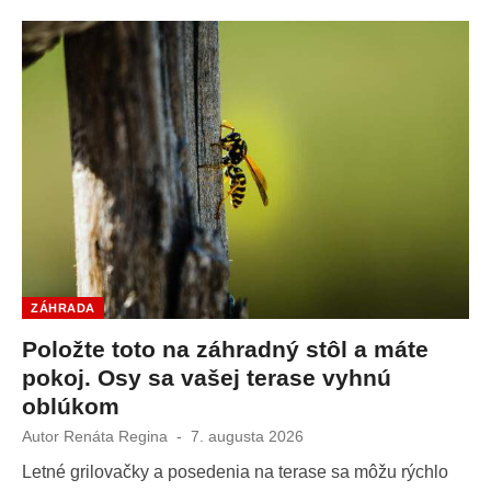
ZÁHRADA
Položte toto na záhradný stôl a máte
pokoj. Osy sa vašej terase vyhnú
oblúkom
Autor
Renáta Regina
Publikované
7. augusta 2026
dňa
Letné grilovačky a posedenia na terase sa môžu rýchlo