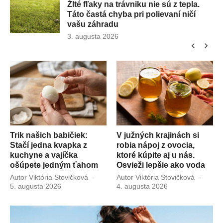
Žlté fľaky na trávniku nie sú z tepla.
Táto častá chyba pri polievaní ničí
vašu záhradu
Publikované
3. augusta 2026
chevron_left
chevron_right
dňa
Trik našich babičiek:
V južných krajinách si
Stačí jedna kvapka z
robia nápoj z ovocia,
kuchyne a vajíčka
ktoré kúpite aj u nás.
ošúpete jedným ťahom
Osvieži lepšie ako voda
kované
Autor
Viktória Stovičková
Publikované
Autor
Viktória Stovičková
Publi
5. augusta 2026
dňa
4. augusta 2026
dňa