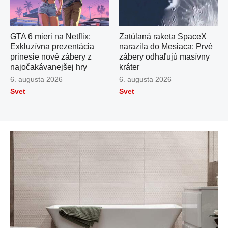
GTA 6 mieri na Netflix:
Zatúlaná raketa SpaceX
Exkluzívna prezentácia
narazila do Mesiaca: Prvé
prinesie nové zábery z
zábery odhaľujú masívny
najočakávanejšej hry
kráter
Publikované
6. augusta 2026
Publikované
6. augusta 2026
dňa
dňa
Svet
Svet