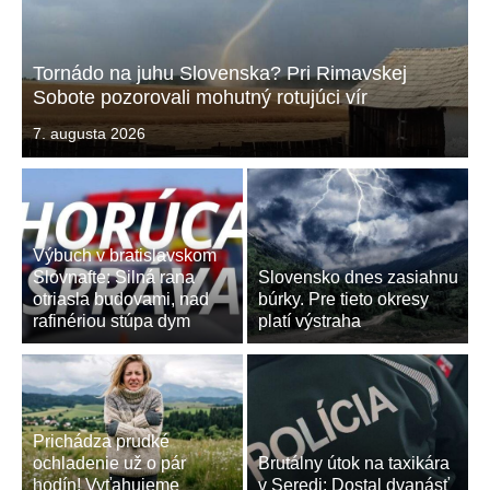
Zabudnite na kyselinu citrónovú: Tento spôsob zbaví vašu kanvicu vodného kameňa okamžite
Tornádo na juhu Slovenska? Pri Rimavskej
Obyčajný trik za pár centov z lekárne: Pridajte ho k uhorkám v auguste a budete ich zberať až do jesene
Sobote pozorovali mohutný rotujúci vír
Publikované
7. augusta 2026
dňa
Výbuch v bratislavskom
Slovnafte: Silná rana
Slovensko dnes zasiahnu
otriasla budovami, nad
búrky. Pre tieto okresy
rafinériou stúpa dym
platí výstraha
Prichádza prudké
ochladenie už o pár
Brutálny útok na taxikára
hodín! Vyťahujeme
v Seredi: Dostal dvanásť