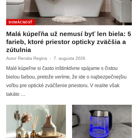
DOMÁCNOSŤ
Malá kúpeľňa už nemusí byť len biela: 5
farieb, ktoré priestor opticky zväčšia a
zútulnia
Autor
Renáta Regina
Publikované
7. augusta 2026
dňa
Malé kúpeľne si často inštinktívne spájame s čistou
bielou farbou, pretože veríme, že ide o najbezpečnejšiu
voľbu pre optické zväčšenie priestoru. V realite však
takáto …