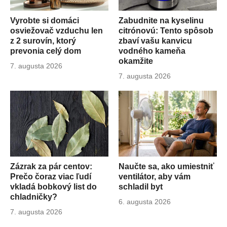
Vyrobte si domáci
Zabudnite na kyselinu
osviežovač vzduchu len
citrónovú: Tento spôsob
z 2 surovín, ktorý
zbaví vašu kanvicu
prevonia celý dom
vodného kameňa
okamžite
Publikované
7. augusta 2026
dňa
Publikované
7. augusta 2026
dňa
Zázrak za pár centov:
Naučte sa, ako umiestniť
Prečo čoraz viac ľudí
ventilátor, aby vám
vkladá bobkový list do
schladil byt
chladničky?
Publikované
6. augusta 2026
dňa
Publikované
7. augusta 2026
dňa