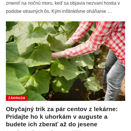
zmeniť na nočnú moru, keď sa objavia nezvaní hostia v
podobe otravných ôs. Kým inštinktívne oháňanie …
ZÁHRADA
Obyčajný trik za pár centov z lekárne:
Pridajte ho k uhorkám v auguste a
budete ich zberať až do jesene