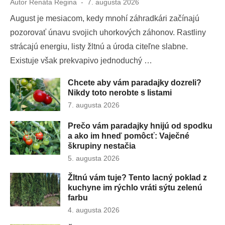
Autor
Renáta Regina
Publikované
7. augusta 2026
dňa
August je mesiacom, kedy mnohí záhradkári začínajú
pozorovať únavu svojich uhorkových záhonov. Rastliny
strácajú energiu, listy žltnú a úroda citeľne slabne.
Existuje však prekvapivo jednoduchý …
Chcete aby vám paradajky dozreli?
Nikdy toto nerobte s listami
Publikované
7. augusta 2026
dňa
Prečo vám paradajky hnijú od spodku
a ako im hneď pomôcť: Vaječné
škrupiny nestačia
Publikované
5. augusta 2026
dňa
Žltnú vám tuje? Tento lacný poklad z
kuchyne im rýchlo vráti sýtu zelenú
farbu
Publikované
4. augusta 2026
dňa