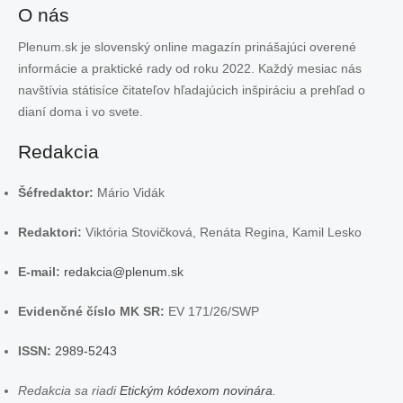
O nás
Plenum.sk je slovenský online magazín prinášajúci overené
informácie a praktické rady od roku 2022. Každý mesiac nás
navštívia státisíce čitateľov hľadajúcich inšpiráciu a prehľad o
dianí doma i vo svete.
Redakcia
Šéfredaktor:
Mário Vidák
Redaktori:
Viktória Stovičková, Renáta Regina, Kamil Lesko
E-mail:
redakcia@plenum.sk
Evidenčné číslo MK SR:
EV 171/26/SWP
ISSN:
2989-5243
Redakcia sa riadi
Etickým kódexom novinára
.