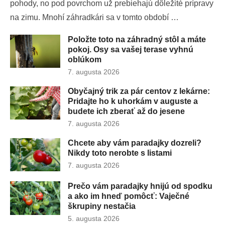
pohody, no pod povrchom už prebiehajú dôležité prípravy
na zimu. Mnohí záhradkári sa v tomto období …
Položte toto na záhradný stôl a máte
pokoj. Osy sa vašej terase vyhnú
oblúkom
Publikované
7. augusta 2026
dňa
Obyčajný trik za pár centov z lekárne:
Pridajte ho k uhorkám v auguste a
budete ich zberať až do jesene
Publikované
7. augusta 2026
dňa
Chcete aby vám paradajky dozreli?
Nikdy toto nerobte s listami
Publikované
7. augusta 2026
dňa
Prečo vám paradajky hnijú od spodku
a ako im hneď pomôcť: Vaječné
škrupiny nestačia
Publikované
5. augusta 2026