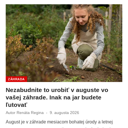
ZÁHRADA
Nezabudnite to urobiť v auguste vo
vašej záhrade. Inak na jar budete
ľutovať
Autor
Renáta Regina
Publikované
9. augusta 2026
dňa
August je v záhrade mesiacom bohatej úrody a letnej