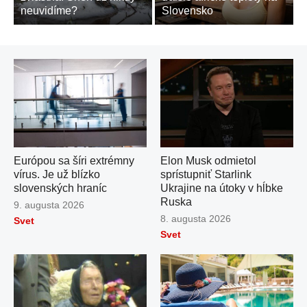
neuvidíme?
Slovensko
Európou sa šíri extrémny
Elon Musk odmietol
vírus. Je už blízko
sprístupniť Starlink
slovenských hraníc
Ukrajine na útoky v hĺbke
Ruska
Publikované
9. augusta 2026
dňa
Publikované
8. augusta 2026
Svet
dňa
Svet