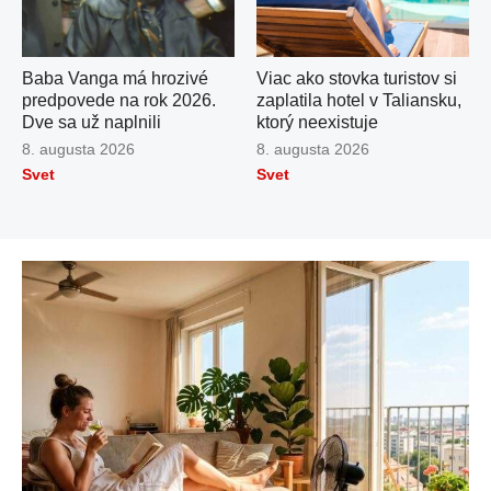
Baba Vanga má hrozivé
Viac ako stovka turistov si
predpovede na rok 2026.
zaplatila hotel v Taliansku,
Dve sa už naplnili
ktorý neexistuje
Publikované
8. augusta 2026
Publikované
8. augusta 2026
dňa
dňa
Svet
Svet