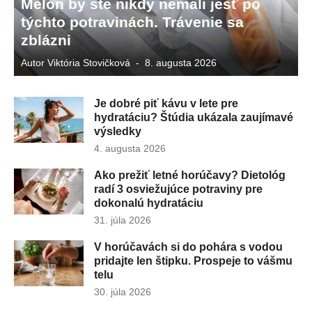
Melón by ste nikdy nemali jesť po
týchto potravinách. Trávenie sa
zblázni
Autor
Viktória Stovičková
Publikované
8. augusta 2026
dňa
Je dobré piť kávu v lete pre
hydratáciu? Štúdia ukázala zaujímavé
výsledky
Publikované
4. augusta 2026
dňa
Ako prežiť letné horúčavy? Dietológ
radí 3 osviežujúce potraviny pre
dokonalú hydratáciu
Publikované
31. júla 2026
dňa
V horúčavách si do pohára s vodou
pridajte len štipku. Prospeje to vášmu
telu
Publikované
30. júla 2026
dňa