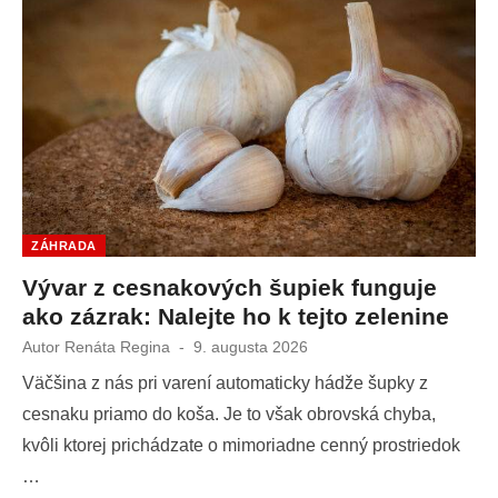
ZÁHRADA
Vývar z cesnakových šupiek funguje
ako zázrak: Nalejte ho k tejto zelenine
Autor
Renáta Regina
Publikované
9. augusta 2026
dňa
Väčšina z nás pri varení automaticky hádže šupky z
cesnaku priamo do koša. Je to však obrovská chyba,
kvôli ktorej prichádzate o mimoriadne cenný prostriedok
…