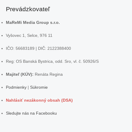
Prevádzkovateľ
MaReMi Media Group s.r.o.
Vyšovec 1, Selce, 976 11
IČO: 56683189 | DIČ: 2122388400
Reg: OS Banská Bystrica, odd. Sro, vl. č. 50926/S
Majiteľ (KÚV):
Renáta Regina
Podmienky
|
Súkromie
Nahlásiť nezákonný obsah (DSA)
Sledujte nás na Facebooku