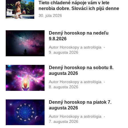
Tieto chladené nápoje vám v lete
nerobia dobre. Slováci ich pijú denne
Publikované
30. júla 2026
dňa
Denný horoskop na nedeľu
9.8.2026
Autor
Horoskopy a astrológia
Publikovan
9. augusta 2026
dňa
Denný horoskop na sobotu 8.
augusta 2026
Autor
Horoskopy a astrológia
Publikovan
8. augusta 2026
dňa
Denný horoskop na piatok 7.
augusta 2026
Autor
Horoskopy a astrológia
Publikovan
7. augusta 2026
dňa