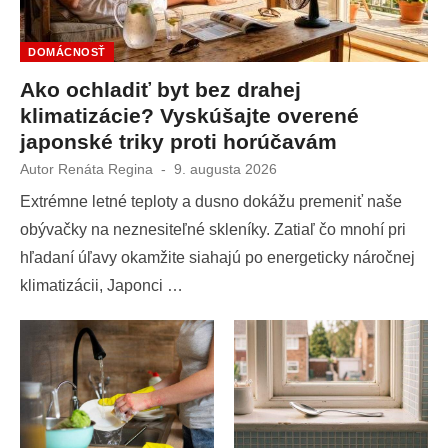
DOMÁCNOSŤ
Ako ochladiť byt bez drahej
klimatizácie? Vyskúšajte overené
japonské triky proti horúčavám
Autor
Renáta Regina
Publikované
9. augusta 2026
dňa
Extrémne letné teploty a dusno dokážu premeniť naše
obývačky na neznesiteľné skleníky. Zatiaľ čo mnohí pri
hľadaní úľavy okamžite siahajú po energeticky náročnej
klimatizácii, Japonci …