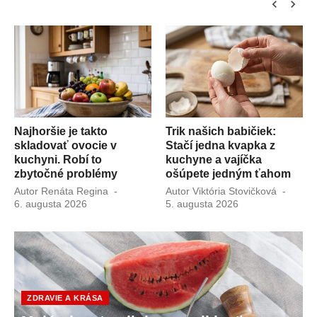
chevron_left
chevron_right
dňa
Najhoršie je takto
Trik našich babičiek:
skladovať ovocie v
Stačí jedna kvapka z
kuchyni. Robí to
kuchyne a vajíčka
zbytočné problémy
ošúpete jedným ťahom
blikované
a
Autor
Renáta Regina
Publikované
Autor
Viktória Stovičková
Publi
6. augusta 2026
dňa
5. augusta 2026
dňa
ZDRAVIE A KRÁSA