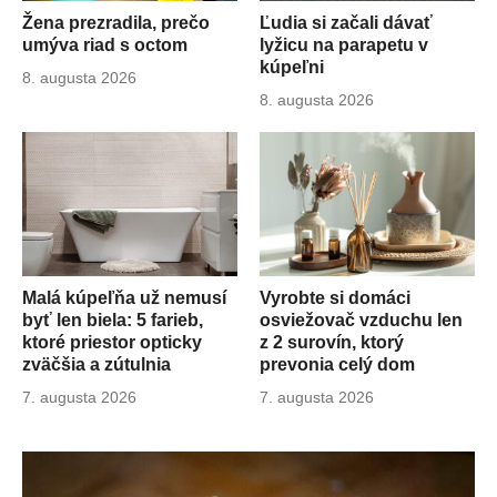
Žena prezradila, prečo
Ľudia si začali dávať
umýva riad s octom
lyžicu na parapetu v
kúpeľni
Publikované
8. augusta 2026
dňa
Publikované
8. augusta 2026
dňa
Malá kúpeľňa už nemusí
Vyrobte si domáci
byť len biela: 5 farieb,
osviežovač vzduchu len
ktoré priestor opticky
z 2 surovín, ktorý
zväčšia a zútulnia
prevonia celý dom
Publikované
7. augusta 2026
Publikované
7. augusta 2026
dňa
dňa