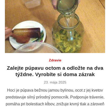
Zdravie
Zalejte púpavu octom a odložte na dva
týždne. Vyrobíte si doma zázrak
Publikované
23. mája 2025
dňa
Hoci je púpava bežnou jarnou bylinou, ocot z jej kvetov
predstavuje silný prírodný pomocník. Podporuje trávenie,
pomáha pri bolestiach kĺbov, znižuje krvný tlak a zároveň