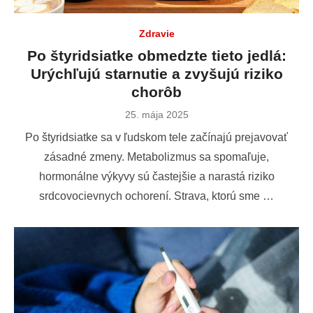
Zdravie
Po štyridsiatke obmedzte tieto jedlá:
Urýchľujú starnutie a zvyšujú riziko
chorôb
Publikované
25. mája 2025
dňa
Po štyridsiatke sa v ľudskom tele začínajú prejavovať
zásadné zmeny. Metabolizmus sa spomaľuje,
hormonálne výkyvy sú častejšie a narastá riziko
srdcovocievnych ochorení. Strava, ktorú sme …