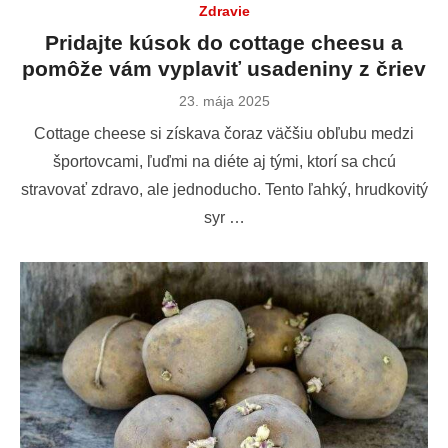
Zdravie
Pridajte kúsok do cottage cheesu a
pomôže vám vyplaviť usadeniny z čriev
Publikované
23. mája 2025
dňa
Cottage cheese si získava čoraz väčšiu obľubu medzi
športovcami, ľuďmi na diéte aj tými, ktorí sa chcú
stravovať zdravo, ale jednoducho. Tento ľahký, hrudkovitý
syr …