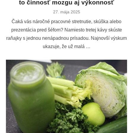
to činnosť mozgu aj výkonnosť
Publikované
27. mája 2025
dňa
Čaká vás náročné pracovné stretnutie, skúška alebo
prezentácia pred šéfom? Namiesto tretej kávy skúste
raňajky s jednou nenápadnou prísadou. Najnovší výskum
ukazuje, že už malá …