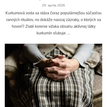
Publikované
29. apríla 2026
dňa
Kurkumová voda sa stáva čoraz populárnejšou súčasťou
ranných rituálov, no dokáže naozaj zázraky, o ktorých sa
hovorí? Zlaté korenie vďaka obsahu aktívnej látky
kurkumín sľubuje …