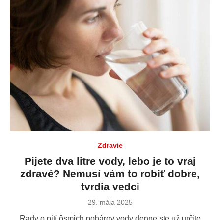
Zdravie
Pijete dva litre vody, lebo je to vraj
zdravé? Nemusí vám to robiť dobre,
tvrdia vedci
Publikované
29. mája 2025
dňa
Rady o pití ôsmich pohárov vody denne ste už určite