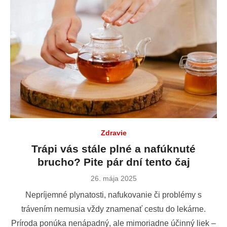
Zdravie
Trápi vás stále plné a nafúknuté
brucho? Pite pár dní tento čaj
Publikované
26. mája 2025
dňa
Nepríjemné plynatosti, nafukovanie či problémy s
trávením nemusia vždy znamenať cestu do lekárne.
Príroda ponúka nenápadný, ale mimoriadne účinný liek –