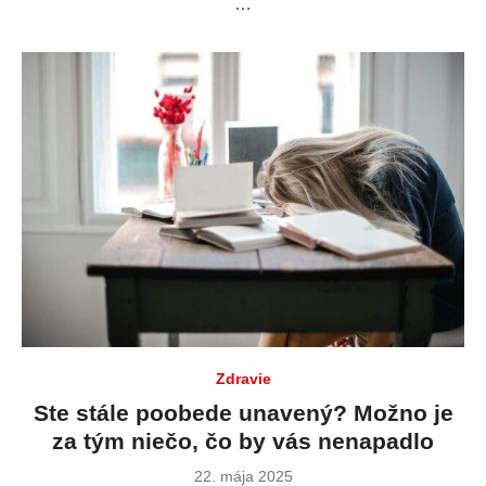
…
Zdravie
Ste stále poobede unavený? Možno je
za tým niečo, čo by vás nenapadlo
Publikované
22. mája 2025