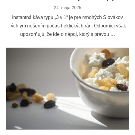
Publikované
24. mája 2025
dňa
Instantná káva typu „3 v 1“ je pre mnohých Slovákov
rýchlym riešením počas hektických rán. Odborníci však
upozorňujú, že ide o nápoj, ktorý s pravou …