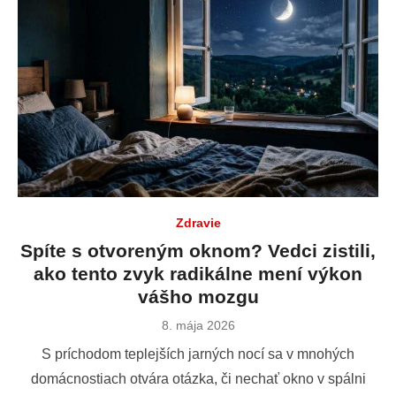
Prečo vám paradajky hnijú od spodku a ako im hneď pomôcť: Vaječné škrupiny nestačia
Žena ukázala, ako si schladí byt zmrazenou fľašou. Zázraky nečakajte, ale funguje to
Zdravie
Spíte s otvoreným oknom? Vedci zistili,
ako tento zvyk radikálne mení výkon
vášho mozgu
Publikované
8. mája 2026
dňa
S príchodom teplejších jarných nocí sa v mnohých
domácnostiach otvára otázka, či nechať okno v spálni