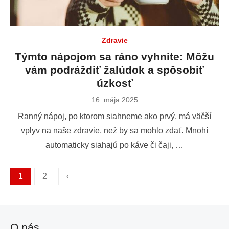
Zdravie
Týmto nápojom sa ráno vyhnite: Môžu
vám podráždiť žalúdok a spôsobiť
úzkosť
Publikované
16. mája 2025
dňa
Ranný nápoj, po ktorom siahneme ako prvý, má väčší
vplyv na naše zdravie, než by sa mohlo zdať. Mnohí
automaticky siahajú po káve či čaji, …
1
2
‹
Stránkovanie
príspevkov
O nás