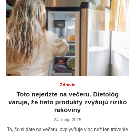
Zdravie
Toto nejedzte na večeru. Dietológ
varuje, že tieto produkty zvyšujú riziko
rakoviny
Publikované
24. mája 2025
dňa
To, čo si dáte na večeru, ovplyvňuje viac než len trávenie