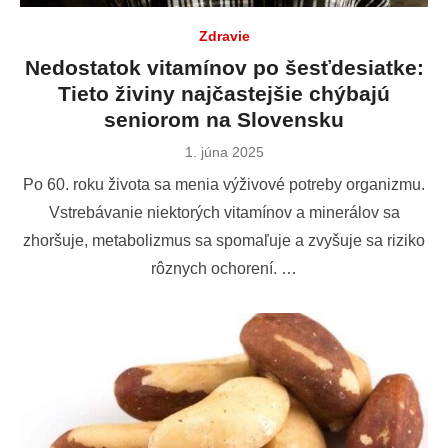
Zdravie
Nedostatok vitamínov po šesťdesiatke:
Tieto živiny najčastejšie chýbajú
seniorom na Slovensku
Publikované
1. júna 2025
dňa
Po 60. roku života sa menia výživové potreby organizmu.
Vstrebávanie niektorých vitamínov a minerálov sa
zhoršuje, metabolizmus sa spomaľuje a zvyšuje sa riziko
rôznych ochorení. …