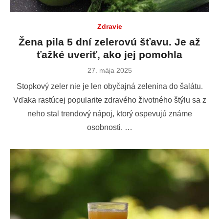
Zdravie
Žena pila 5 dní zelerovú šťavu. Je až
ťažké uveriť, ako jej pomohla
Publikované
27. mája 2025
dňa
Stopkový zeler nie je len obyčajná zelenina do šalátu.
Vďaka rastúcej popularite zdravého životného štýlu sa z
neho stal trendový nápoj, ktorý ospevujú známe
osobnosti. …