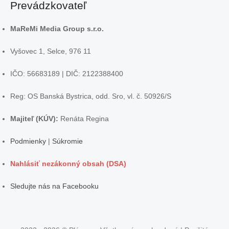
Prevádzkovateľ
MaReMi Media Group s.r.o.
Vyšovec 1, Selce, 976 11
IČO: 56683189 | DIČ: 2122388400
Reg: OS Banská Bystrica, odd. Sro, vl. č. 50926/S
Majiteľ (KÚV):
Renáta Regina
Podmienky
|
Súkromie
Nahlásiť nezákonný obsah (DSA)
Sledujte nás na Facebooku