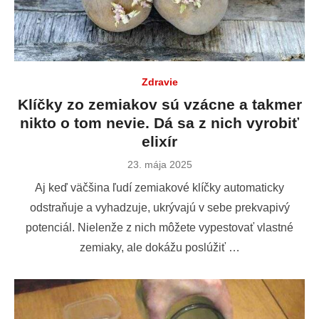
Zdravie
Klíčky zo zemiakov sú vzácne a takmer
nikto o tom nevie. Dá sa z nich vyrobiť
elixír
Publikované
23. mája 2025
dňa
Aj keď väčšina ľudí zemiakové klíčky automaticky
odstraňuje a vyhadzuje, ukrývajú v sebe prekvapivý
potenciál. Nielenže z nich môžete vypestovať vlastné
zemiaky, ale dokážu poslúžiť …