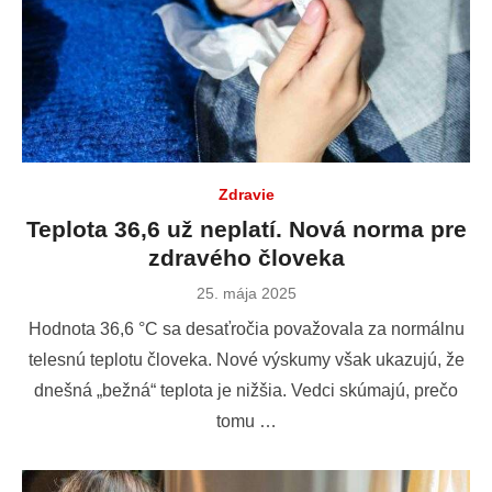
Zdravie
Teplota 36,6 už neplatí. Nová norma pre
zdravého človeka
Publikované
25. mája 2025
dňa
Hodnota 36,6 °C sa desaťročia považovala za normálnu
telesnú teplotu človeka. Nové výskumy však ukazujú, že
dnešná „bežná“ teplota je nižšia. Vedci skúmajú, prečo
tomu …