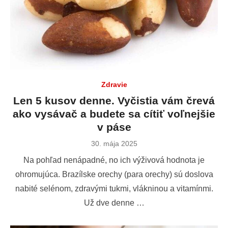
Zdravie
Len 5 kusov denne. Vyčistia vám črevá
ako vysávač a budete sa cítiť voľnejšie
v páse
Publikované
30. mája 2025
dňa
Na pohľad nenápadné, no ich výživová hodnota je
ohromujúca. Brazílske orechy (para orechy) sú doslova
nabité selénom, zdravými tukmi, vlákninou a vitamínmi.
Už dve denne …