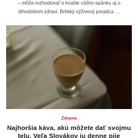
– môže rozhodovať o kvalite vášho spánku aj o
dlhodobom zdraví. Britský výživový poradca …
Zdravie
Najhoršia káva, akú môžete dať svojmu
telu. Veľa Slovákov ju denne pije