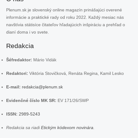
Plenum.sk je slovenský online magazín prinášajúci overené
informácie a praktické rady od roku 2022. Každý mesiac nás
navštívia státisíce čitateľov hľadajúcich inšpiráciu a prehľad o
dianí doma i vo svete.
Redakcia
Šéfredaktor:
Mário Vidák
Redaktori:
Viktória Stovičková, Renáta Regina, Kamil Lesko
E-mail:
redakcia@plenum.sk
Evidenčné číslo MK SR:
EV 171/26/SWP
ISSN:
2989-5243
Redakcia sa riadi
Etickým kódexom novinára
.