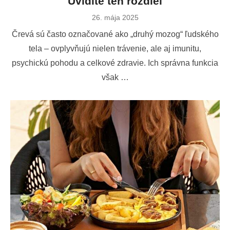
Uvidíte ten rozdiel
Publikované
26. mája 2025
dňa
Črevá sú často označované ako „druhý mozog“ ľudského
tela – ovplyvňujú nielen trávenie, ale aj imunitu,
psychickú pohodu a celkové zdravie. Ich správna funkcia
však …