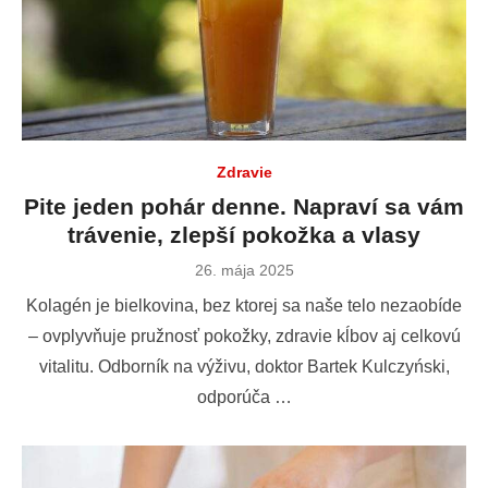
Zdravie
Pite jeden pohár denne. Napraví sa vám
trávenie, zlepší pokožka a vlasy
Publikované
26. mája 2025
dňa
Kolagén je bielkovina, bez ktorej sa naše telo nezaobíde
– ovplyvňuje pružnosť pokožky, zdravie kĺbov aj celkovú
vitalitu. Odborník na výživu, doktor Bartek Kulczyński,
odporúča …