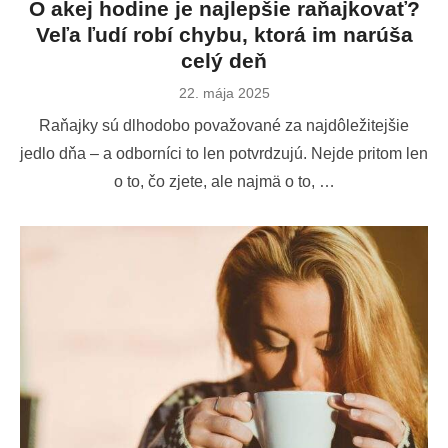
O akej hodine je najlepšie raňajkovať?
Veľa ľudí robí chybu, ktorá im narúša
celý deň
Publikované
22. mája 2025
dňa
Raňajky sú dlhodobo považované za najdôležitejšie
jedlo dňa – a odborníci to len potvrdzujú. Nejde pritom len
o to, čo zjete, ale najmä o to, …